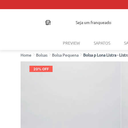
seja um franqueado
PREVIEW
SAPATOS
S
Bolsas
Bolsa Pequena
Bolsa p Lona Listra - List
20
% OFF