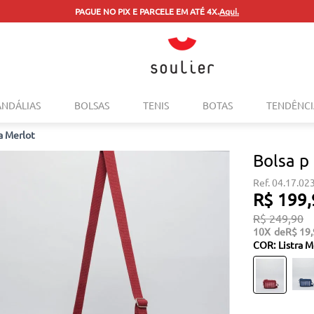
PAGUE NO PIX E PARCELE EM ATÉ 4X.
Aqui.
TERMOS MAIS BUSCADOS
ANDÁLIAS
BOLSAS
TENIS
BOTAS
TENDÊNCI
1
º
tenis
ra Merlot
2
º
bolsa
Bolsa p 
3
º
sapatilha
04.17.02
4
º
rasteira
R$
199
,
5
º
mocassim
R$
249
,
90
10
R$
19
,
6
º
sandalia
COR
:
Listra M
7
º
tenis couro
8
º
mochila
9
º
anabela