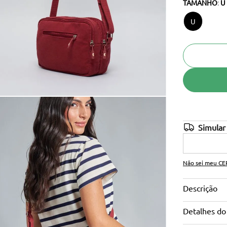
TAMANHO
:
U
10
º
cinto
U
Não sei meu CE
Descrição
Detalhes do