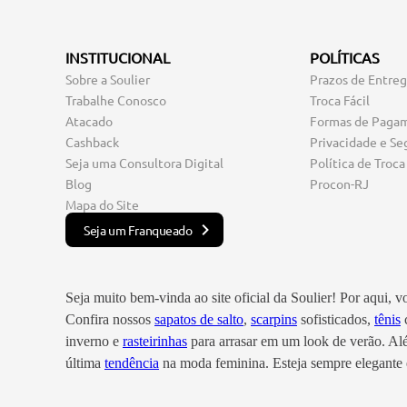
INSTITUCIONAL
POLÍTICAS
Sobre a Soulier
Prazos de Entre
Trabalhe Conosco
Troca Fácil
Atacado
Formas de Paga
Cashback
Privacidade e Se
Seja uma Consultora Digital
Política de Troca
Blog
Procon-RJ
Mapa do Site
Seja um Franqueado
Seja muito bem-vinda ao site oficial da Soulier! Por aqui, 
Confira nossos
sapatos de salto
,
scarpins
sofisticados,
tênis
c
inverno e
rasteirinhas
para arrasar em um look de verão. A
última
tendência
na moda feminina. Esteja sempre elegante e