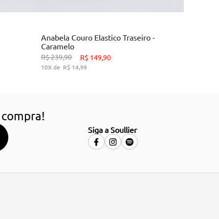
Marrom
Anabela Couro Elastico Traseiro -
Caramelo
9
33
34
38
39
R$
239
,
90
R$
149
,
90
10
R$
14
,
99
HO
ADICIONAR AO CARRINHO
 compra!
Siga a Soullier