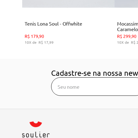
Branco
Tenis Lona Soul - Offwhite
Mocassim
Caramelo
35
36
38
39
R$
179
,
90
R$
299
,
90
10
R$
17
,
99
10
R$
ADICIONAR AO CARRINHO
A
Cadastre-se na nossa new