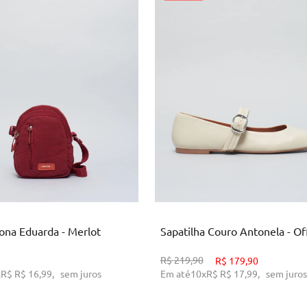
U
34
38
39
ICIONAR AO CARRINHO
ADICIONAR AO CARRINH
Lona Eduarda - Merlot
Sapatilha Couro Antonela - Of
R$
219,90
R$
179,90
x
R$
R$ 16,99
,
sem juros
Em até
10
x
R$
R$ 17,99
,
sem juros