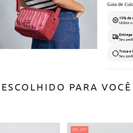
Guia de Cui
15% de 
Utilize 
Entrega
Seu pedi
Troca e
Seu pedi
ESCOLHIDO PARA VOCÊ
18%