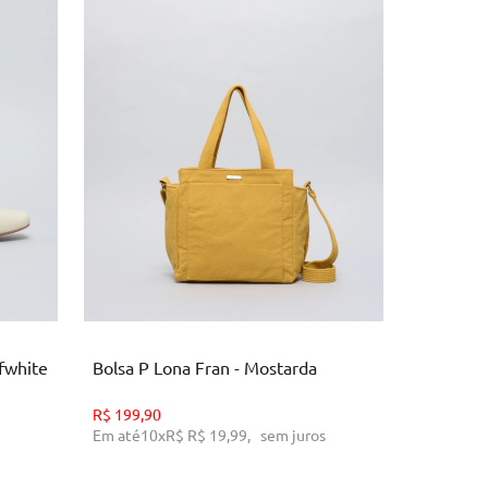
U
O
ADICIONAR AO CARRINHO
AD
fwhite
Bolsa P Lona Fran - Mostarda
Anabela C
Caramel
R$
199,90
Em até
10
x
R$
R$ 19,99
,
sem juros
R$
239,90
Em até
10