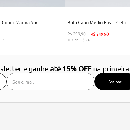
Marrom
Preto
 Couro Marina Soul -
Bota Cano Medio Elis - Preto
34
36
38
39
34
35
36
37
38
3
R$
299
,
90
R$
249
,
90
29
,
99
10
R$
24
,
99
DICIONAR AO CARRINHO
ADICIONAR AO CARRIN
sletter e ganhe
até 15% OFF
na primeira
Assinar