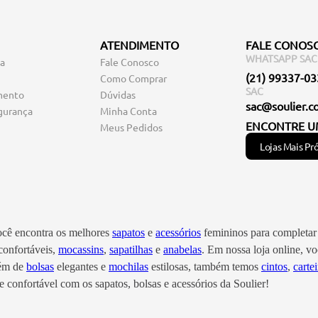
ATENDIMENTO
FALE CONOS
WHATSAPP SAC
ga
Fale Conosco
(21) 99337-0
Como Comprar
SAC
mento
Dúvidas
sac@soulier.c
gurança
Minha Conta
ENCONTRE U
Meus Pedidos
Lojas Mais Pr
você encontra os melhores
sapatos
e
acessórios
femininos para completar 
onfortáveis,
mocassins
,
sapatilhas
e
anabelas
. Em nossa loja online, 
lém de
bolsas
elegantes e
mochilas
estilosas, também temos
cintos
,
cartei
 confortável com os sapatos, bolsas e acessórios da Soulier!