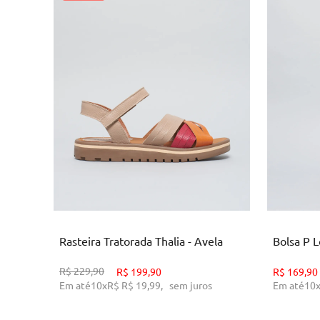
34
35
38
39
ADICIONAR AO CARRINHO
AD
Rasteira Tratorada Thalia - Avela
Bolsa P 
R$
229,90
R$
199,90
R$
169,90
Em até
10
x
R$
R$ 19,99
,
sem juros
Em até
10