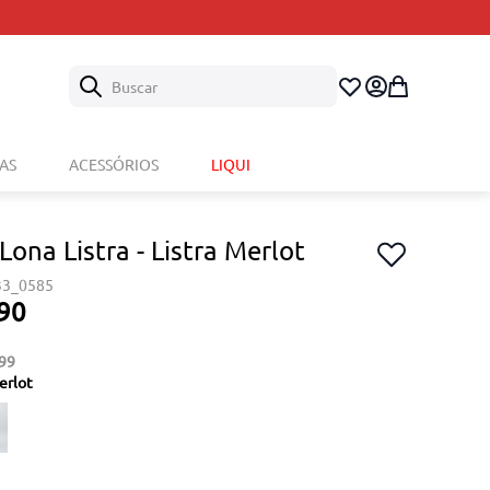
Buscar
AS
ACESSÓRIOS
LIQUI
Lona Listra - Listra Merlot
33_0585
90
99
erlot