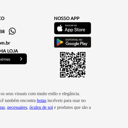
CO
NOSSO APP
338
om.br
MA LOJA
óximas
os seus visuais com muito estilo e elegância.
você também encontra
botas
incríveis para usar no
ras
,
necessaires
,
óculos de sol
e produtos que são a