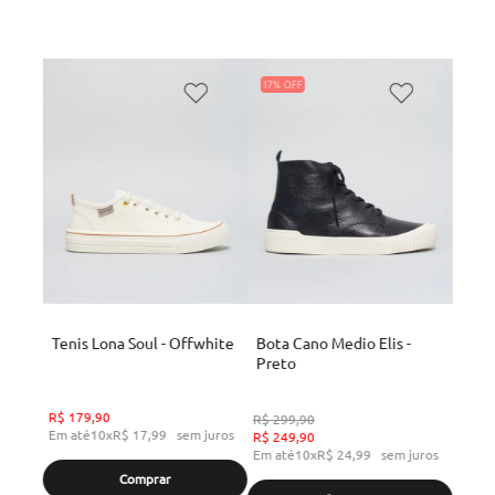
17%
Tenis Lona Soul - Offwhite
Bota Cano Medio Elis -
Preto
R$
179
,
90
R$
299
,
90
Em até
10
x
R$
17
,
99
sem juros
R$
249
,
90
Em até
10
x
R$
24
,
99
sem juros
Comprar