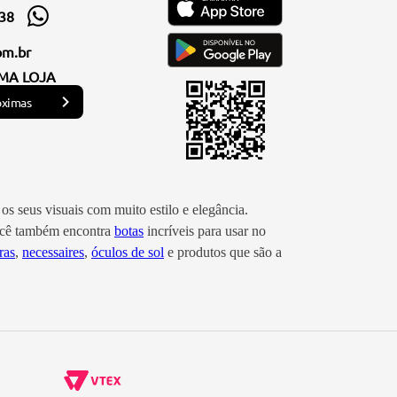
338
om.br
MA LOJA
óximas
os seus visuais com muito estilo e elegância.
você também encontra
botas
incríveis para usar no
ras
,
necessaires
,
óculos de sol
e produtos que são a