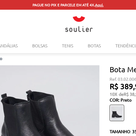
PAGUE NO PIX E PARCELE EM ATÉ 4X.
Aqui.
TERMOS MAIS BUSCADOS
ANDÁLIAS
BOLSAS
TENIS
BOTAS
TENDÊNCI
1
º
tenis
to
2
º
bolsa
Bota Me
3
º
sapatilha
03.02.00
4
º
rasteira
R$
389
,
5
º
mocassim
10
R$
38
,
COR
:
Preto
6
º
sandalia
7
º
tenis couro
8
º
mochila
TAMANHO
:
3
9
º
cinto