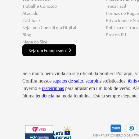
Trabalhe Conosco
Troca Fácil
Atacado
Formas de Paga
Cashback
Privacidade e Se
Seja uma Consultora Digital
Política de Troca
Blog
Procon-RJ
Mapa do Site
Seja um Franqueado
Seja muito bem-vinda ao site oficial da Soulier! Por aqui, 
Confira nossos
sapatos de salto
,
scarpins
sofisticados,
tênis
c
inverno e
rasteirinhas
para arrasar em um look de verão. A
última
tendência
na moda feminina. Esteja sempre elegante e
NEW RIVER COMERCIO DE ARTIGO