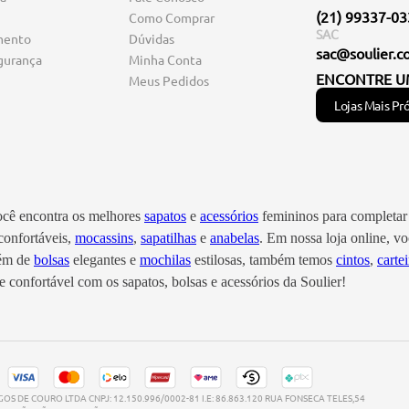
(21) 99337-0
Como Comprar
SAC
mento
Dúvidas
sac@soulier.c
gurança
Minha Conta
ENCONTRE U
Meus Pedidos
Lojas Mais Pr
você encontra os melhores
sapatos
e
acessórios
femininos para completar 
onfortáveis,
mocassins
,
sapatilhas
e
anabelas
. Em nossa loja online, 
lém de
bolsas
elegantes e
mochilas
estilosas, também temos
cintos
,
cartei
 confortável com os sapatos, bolsas e acessórios da Soulier!
S DE COURO LTDA CNPJ: 12.150.996/0002-81 I.E: 86.863.120 RUA FONSECA TELES,54