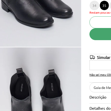
34
35
10
º
anabela
Restam poucas 
Não sei meu CE
Guia de Me
Descrição
Detalhes do