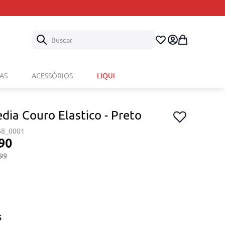
Buscar
AS
ACESSÓRIOS
LIQUI
dia Couro Elastico - Preto
68_0001
90
99
5