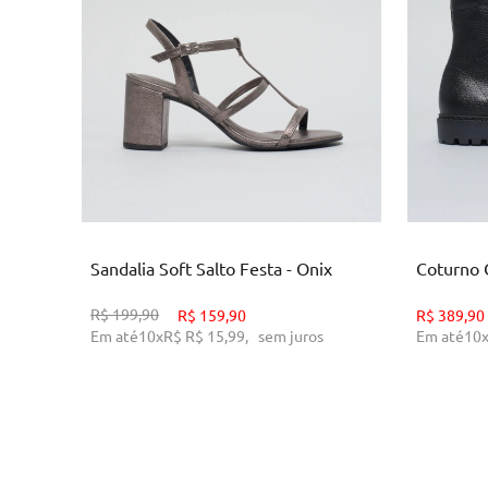
34
36
39
3
ADICIONAR AO CARRINHO
AD
Sandalia Soft Salto Festa - Onix
Coturno 
R$
199,90
R$
159,90
R$
389,90
Em até
10
x
R$
R$ 15,99
,
sem juros
Em até
10