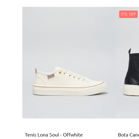
17%
Branco
Tenis Lona Soul - Offwhite
Bota Cano