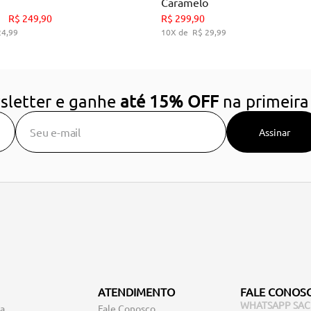
Caramelo
34
35
36
37
38
39
34
36
38
39
R$
249
,
90
R$
299
,
90
24
,
99
10
R$
29
,
99
DICIONAR AO CARRINHO
ADICIONAR AO CARRIN
sletter e ganhe
até 15% OFF
na primeira
Assinar
ATENDIMENTO
FALE CONOS
WHATSAPP SAC
ga
Fale Conosco