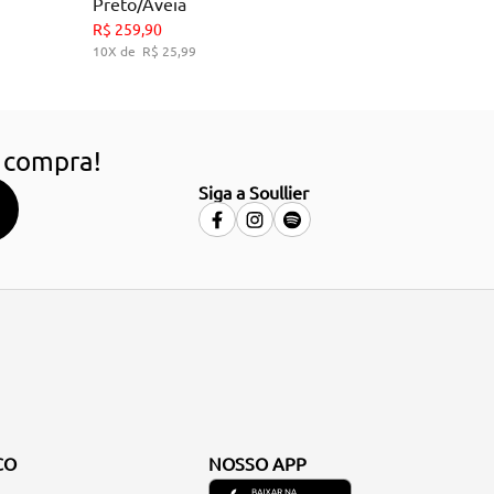
Preto/Aveia
34
35
36
39
R$
259
,
90
10
R$
25
,
99
HO
ADICIONAR AO CARRINHO
 compra!
Siga a Soullier
CO
NOSSO APP