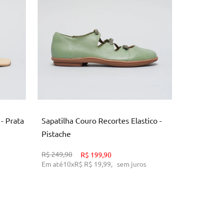
34
O
ADICIONAR AO CARRINHO
AD
 - Prata
Sapatilha Couro Recortes Elastico -
Mocassim
Pistache
Paprica
R$
249,90
R$
199,90
R$
249,90
Em até
10
x
R$
R$ 19,99
,
sem juros
Em até
10