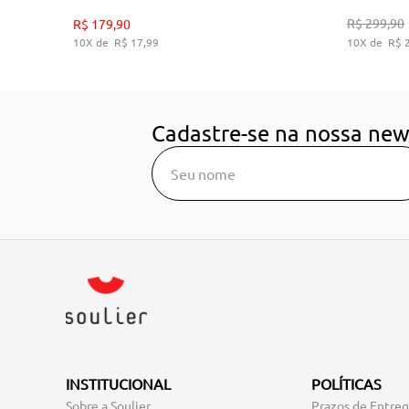
35
36
38
39
R$
299
,
90
R$
179
,
90
10
R$
17
,
99
10
R$
ADICIONAR AO CARRINHO
A
Cadastre-se na nossa new
INSTITUCIONAL
POLÍTICAS
Sobre a Soulier
Prazos de Entre