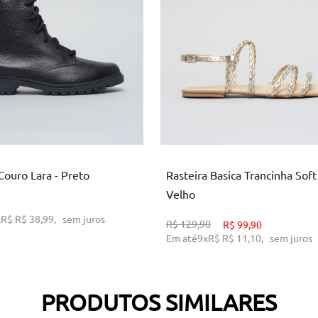
4
35
36
37
38
39
34
36
37
39
40
ICIONAR AO CARRINHO
ADICIONAR AO CARRINH
Couro Lara - Preto
Rasteira Basica Trancinha Soft
Velho
x
R$
R$ 38,99
,
sem juros
R$
129,90
R$
99,90
Em até
9
x
R$
R$ 11,10
,
sem juros
PRODUTOS SIMILARES