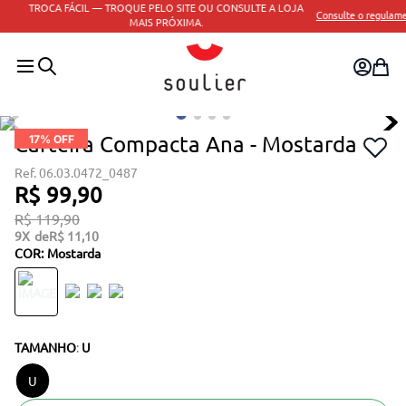
TROCA FÁCIL — TROQUE PELO SITE OU CONSULTE A LOJA
Consulte o regulamento
MAIS PRÓXIMA.
Carteira Compacta Ana - Mostarda
17
% OFF
06.03.0472_0487
R$
99
,
90
R$
119
,
90
9
R$
11
,
10
COR
:
Mostarda
TAMANHO
:
U
U