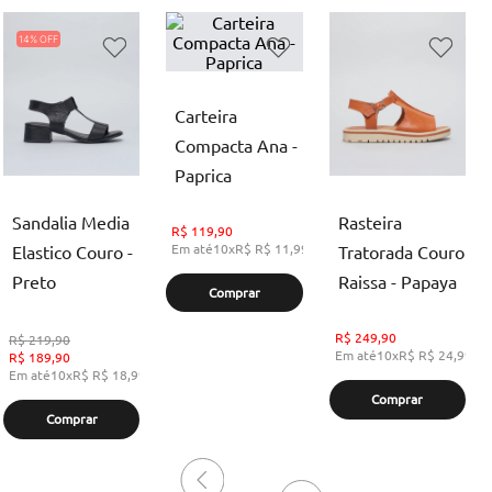
14%
Carteira
Compacta Ana -
Paprica
Sandalia Media
Rasteira
R$
119,90
Em até
10
x
R$
R$ 11,99
,
sem juros
Elastico Couro -
Tratorada Couro
Preto
Raissa - Papaya
Comprar
R$
249,90
R$
219,90
Em até
10
x
R$
R$ 24,99
,
s
R$
189,90
Em até
10
x
R$
R$ 18,99
,
sem juros
Comprar
Comprar