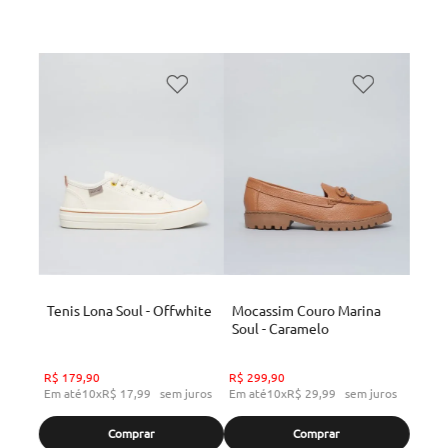
Tenis Lona Soul - Offwhite
Mocassim Couro Marina
Soul - Caramelo
R$
179
,
90
R$
299
,
90
Em até
10
x
R$
17
,
99
sem juros
Em até
10
x
R$
29
,
99
sem juros
Comprar
Comprar