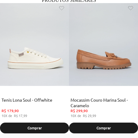
PRODUTOS SIMILARES
Tenis Lona Soul - Offwhite
Mocassim Couro Marina Soul -
Caramelo
R$
179
,
90
R$
299
,
90
10
R$
17
,
99
10
R$
29
,
99
Comprar
Comprar