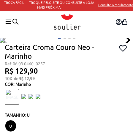
TROCA FÁCIL — TROQUE PELO SITE OU CONSULTE A LOJA
Consulte o regulamento
MAIS PRÓXIMA.
Carteira Croma Couro Neo -
Marinho
06.03.0460_0257
R$
129
,
90
10
R$
12
,
99
COR
:
Marinho
TAMANHO
:
U
U