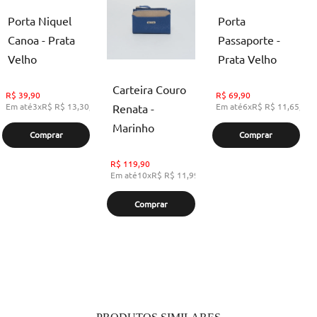
Porta Niquel
Porta
Canoa - Prata
Passaporte -
Velho
Prata Velho
Carteira Couro
R$
39,90
R$
69,90
Em até
3
x
R$
R$ 13,30
,
sem juros
Em até
6
x
R$
R$ 11,65
,
se
Renata -
Marinho
Comprar
Comprar
R$
119,90
Em até
10
x
R$
R$ 11,99
,
sem juros
Comprar