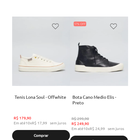
17%
Tenis Lona Soul - Offwhite
Bota Cano Medio Elis -
Preto
R$
179
,
90
R$
299
,
90
Em até
10
x
R$
17
,
99
sem juros
R$
249
,
90
Em até
10
x
R$
24
,
99
sem juros
Comprar