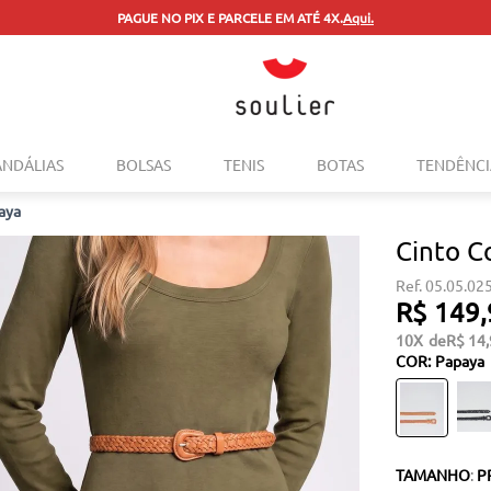
PAGUE NO PIX E PARCELE EM ATÉ 4X.
Aqui.
TERMOS MAIS BUSCADOS
ANDÁLIAS
BOLSAS
TENIS
BOTAS
TENDÊNCI
1
º
tenis
paya
2
º
bolsa
Cinto C
3
º
sapatilha
05.05.02
4
º
rasteira
R$
149
,
5
º
mocassim
10
R$
14
,
COR
:
Papaya
6
º
sandalia
7
º
tenis couro
8
º
mochila
TAMANHO
:
P
9
º
cinto