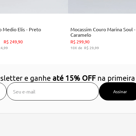
Preto
Marrom
 Medio Elis - Preto
Mocassim Couro Marina Soul -
Caramelo
34
35
36
37
38
39
34
36
38
39
R$
249
,
90
R$
299
,
90
24
,
99
10
R$
29
,
99
DICIONAR AO CARRINHO
ADICIONAR AO CARRIN
sletter e ganhe
até 15% OFF
na primeira
Assinar