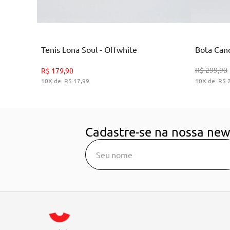
Branco
Tenis Lona Soul - Offwhite
Bota Cano
35
36
38
39
R$
299
,
90
R$
179
,
90
10
R$
17
,
99
10
R$
ADICIONAR AO CARRINHO
A
Cadastre-se na nossa new