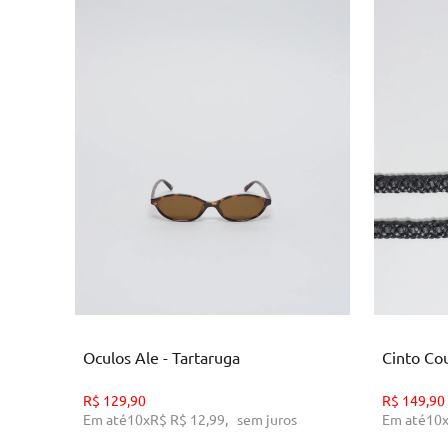
U
ADICIONAR AO CARRINHO
AD
Oculos Ale - Tartaruga
Cinto Cou
R$
129,90
R$
149,90
Em até
10
x
R$
R$ 12,99
,
sem juros
Em até
10