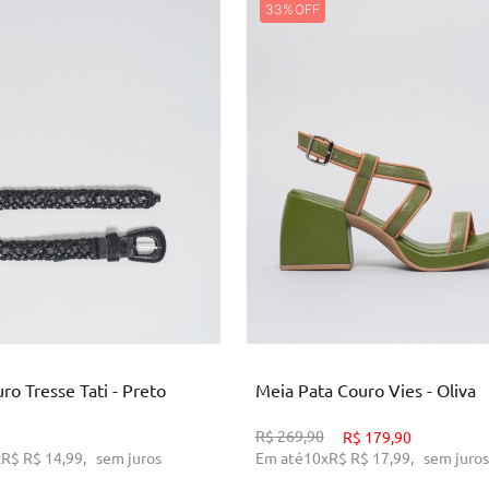
33%
P
M
G
34
ICIONAR AO CARRINHO
ADICIONAR AO CARRINH
ro Tresse Tati - Preto
Meia Pata Couro Vies - Oliva
R$
269,90
R$
179,90
x
R$
R$ 14,99
,
sem juros
Em até
10
x
R$
R$ 17,99
,
sem juros