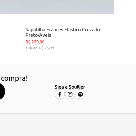
Multi
Colors
Sapatilha Frances Elastico Cruzado -
Preto/Aveia
34
35
36
39
R$
259
,
90
10
R$
25
,
99
HO
ADICIONAR AO CARRINHO
 compra!
Siga a Soullier