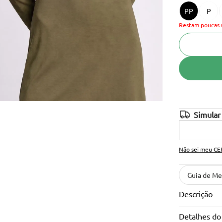
PP
P
10
º
anabela
Restam poucas 
Não sei meu CE
Guia de Me
Descrição
Detalhes do