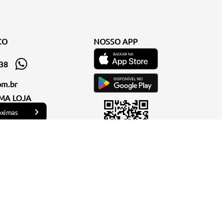
CO
NOSSO APP
338
om.br
MA LOJA
óximas
os seus visuais com muito estilo e elegância.
você também encontra
botas
incríveis para usar no
ras
,
necessaires
,
óculos de sol
e produtos que são a