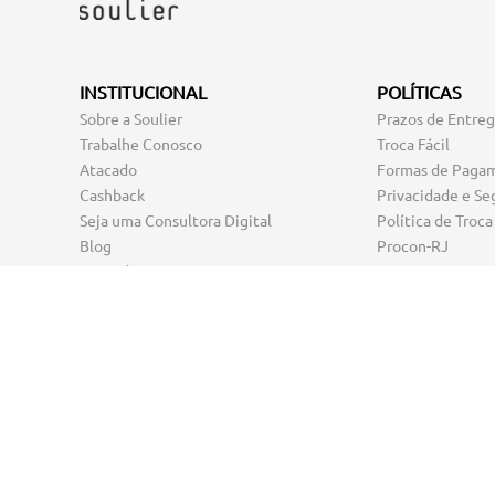
INSTITUCIONAL
POLÍTICAS
Sobre a Soulier
Prazos de Entre
Trabalhe Conosco
Troca Fácil
Atacado
Formas de Paga
Cashback
Privacidade e Se
Seja uma Consultora Digital
Política de Troca
Blog
Procon-RJ
Mapa do Site
Seja um Franqueado
Seja muito bem-vinda ao site oficial da Soulier! Por aqui, 
Confira nossos
sapatos de salto
,
scarpins
sofisticados,
tênis
c
inverno e
rasteirinhas
para arrasar em um look de verão. A
última
tendência
na moda feminina. Esteja sempre elegante e