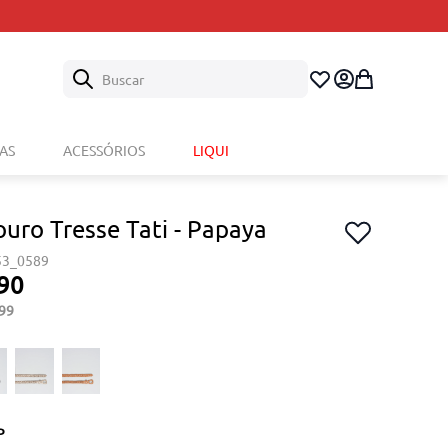
Buscar
AS
ACESSÓRIOS
LIQUI
ouro Tresse Tati - Papaya
53_0589
90
99
P