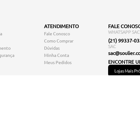
ATENDIMENTO
FALE CONOS
WHATSAPP SAC
ga
Fale Conosco
(21) 99337-0
Como Comprar
SAC
mento
Dúvidas
sac@soulier.c
gurança
Minha Conta
ENCONTRE U
Meus Pedidos
Lojas Mais Pr
você encontra os melhores
sapatos
e
acessórios
femininos para completar 
onfortáveis,
mocassins
,
sapatilhas
e
anabelas
. Em nossa loja online, 
lém de
bolsas
elegantes e
mochilas
estilosas, também temos
cintos
,
cartei
 confortável com os sapatos, bolsas e acessórios da Soulier!