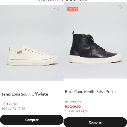
17%
Bota Cano Medio Elis - Preto
Tenis Lona Soul - Offwhite
R$
299
,
90
R$
179
,
90
R$
249
,
90
10
R$
17
,
99
10
R$
24
,
99
Comprar
Comprar