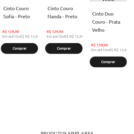
Cinto Couro
Cinto Couro
Cinto Duo
Sofia - Preto
Nanda - Preto
Couro - Prata
Velho
R$
129,90
R$
129,90
Em até
10
x
R$
R$ 12,99
,
sem juros
Em até
10
x
R$
R$ 12,99
,
sem juros
R$
139,90
Comprar
Comprar
Em até
10
x
R$
R$ 13,99
,
s
Comprar
PRODUTOS SIMILARES