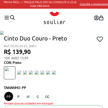
TROCA FÁCIL — TROQUE PELO SITE OU CONSULTE A LOJA
Consulte o regulamento
MAIS PRÓXIMA.
Cinto Duo Couro - Preto
05.05.0235_0001
R$
139
,
90
10
R$
13
,
99
COR
:
Preto
TAMANHO
:
PP
PP
P
M
G
GG
Restam poucas unidades em estoque!