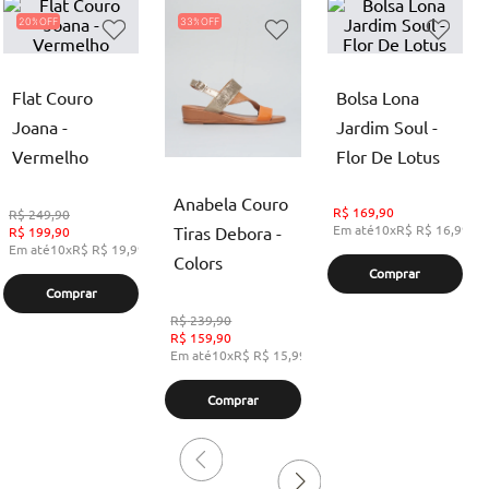
20%
33%
Flat Couro
Bolsa Lona
Joana -
Jardim Soul -
Vermelho
Flor De Lotus
Anabela Couro
R$
169,90
R$
249,90
Em até
10
x
R$
R$ 16,99
,
s
Tiras Debora -
R$
199,90
Em até
10
x
R$
R$ 19,99
,
sem juros
Colors
Comprar
Comprar
R$
239,90
R$
159,90
Em até
10
x
R$
R$ 15,99
,
sem juros
Comprar