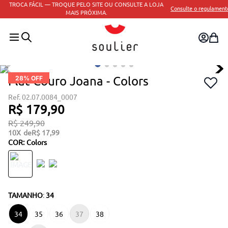
TROCA FÁCIL — TROQUE PELO SITE OU CONSULTE A LOJA
Consulte o regulamento
MAIS PRÓXIMA.
Flat Couro Joana - Colors
28
% OFF
02.07.0084_0007
R$
179
,
90
R$
249
,
90
10
R$
17
,
99
COR
:
Colors
TAMANHO
:
34
34
35
36
37
38