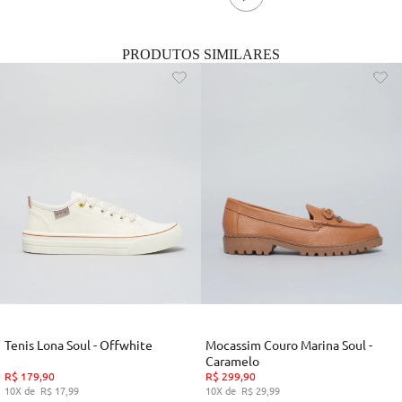
PRODUTOS SIMILARES
Tenis Lona Soul - Offwhite
Mocassim Couro Marina Soul -
Caramelo
R$
179
,
90
R$
299
,
90
10
R$
17
,
99
10
R$
29
,
99