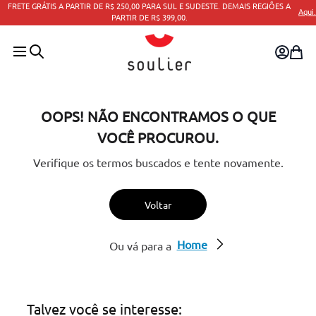
0,00 PARA SUL E SUDESTE. DEMAIS REGIÕES A
Aqui.
PARCELAMEN
IR DE R$ 399,00.
OOPS! NÃO ENCONTRAMOS O QUE
VOCÊ PROCUROU.
Verifique os termos buscados e tente novamente.
Voltar
Home
Ou vá para a
Talvez você se interesse: