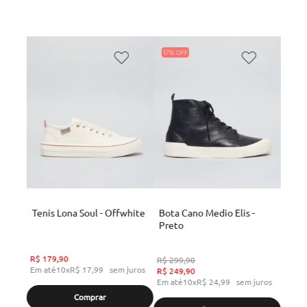
17%
Tenis Lona Soul - Offwhite
Bota Cano Medio Elis -
Preto
R$
179
,
90
R$
299
,
90
Em até
10
x
R$
17
,
99
sem juros
R$
249
,
90
Em até
10
x
R$
24
,
99
sem juros
Comprar