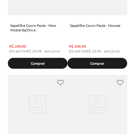
Sapatilha Couro Paula - New
Sapatilha Couro Paula - Mousse
Mostarda/Onca
R$
209
,
90
R$
209
,
90
Em até
10
x
R$
20
,
99
sem juros
Em até
10
x
R$
20
,
99
sem juros
Comprar
Comprar