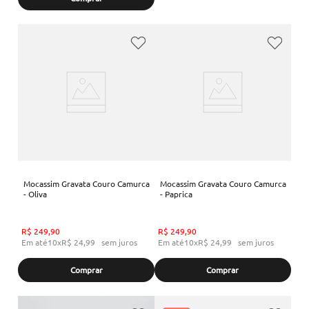
Mocassim Gravata Couro Camurca
Mocassim Gravata Couro Camurca
- Oliva
- Paprica
R$
249
,
90
R$
249
,
90
Em até
10
x
R$
24
,
99
sem juros
Em até
10
x
R$
24
,
99
sem juros
Comprar
Comprar