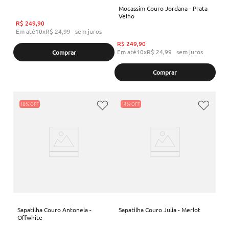
Mocassim Couro Jordana - Prata
Velho
R$
249
,
90
Em até
10
x
R$
24
,
99
sem juros
R$
249
,
90
Em até
10
x
R$
24
,
99
sem juros
Comprar
Comprar
18%
14%
Sapatilha Couro Antonela -
Sapatilha Couro Julia - Merlot
Offwhite