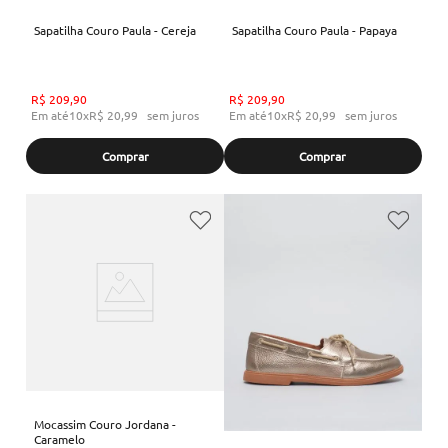
Sapatilha Couro Paula - Cereja
Sapatilha Couro Paula - Papaya
R$
209
,
90
R$
209
,
90
Em até
10
x
R$
20
,
99
sem juros
Em até
10
x
R$
20
,
99
sem juros
Comprar
Comprar
Mocassim Couro Jordana -
Caramelo