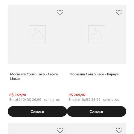
Mocassim Couro Laco - Capim
Mocassim Couro Laco - Papaya
Limao
R$
269
,
90
R$
269
,
90
Em até
10
x
R$
26
,
99
sem juros
Em até
10
x
R$
26
,
99
sem juros
Comprar
Comprar