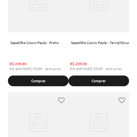
Sapatilha Couro Paula - Preto
Sapatilha Couro Paula - Terra/Onca
R$
209
,
90
R$
209
,
90
Em até
10
x
R$
20
,
99
sem juros
Em até
10
x
R$
20
,
99
sem juros
Comprar
Comprar