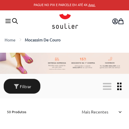
PAGUE NO PIX E PARCELE EM ATÉ 4X.
Aqui.
Mocassim De Couro
Filtrar
Mais Recentes
50
Produtos