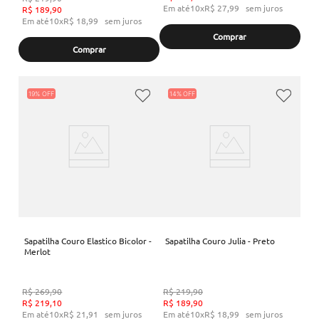
Em até
10
x
R$
27
,
99
sem juros
R$
189
,
90
Em até
10
x
R$
18
,
99
sem juros
Comprar
Comprar
19%
14%
Sapatilha Couro Elastico Bicolor -
Sapatilha Couro Julia - Preto
Merlot
R$
269
,
90
R$
219
,
90
R$
219
,
10
R$
189
,
90
Em até
10
x
R$
21
,
91
sem juros
Em até
10
x
R$
18
,
99
sem juros