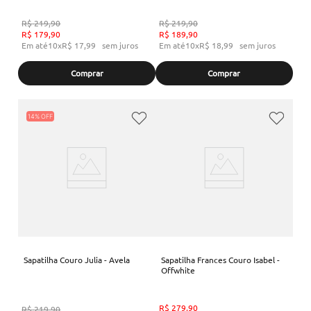
R$
219
,
90
R$
219
,
90
R$
179
,
90
R$
189
,
90
Em até
10
x
R$
17
,
99
sem juros
Em até
10
x
R$
18
,
99
sem juros
Comprar
Comprar
14%
Sapatilha Couro Julia - Avela
Sapatilha Frances Couro Isabel -
Offwhite
R$
279
,
90
R$
219
,
90