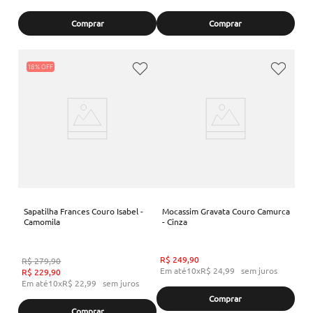
Comprar
Comprar
18%
Sapatilha Frances Couro Isabel -
Mocassim Gravata Couro Camurca
Camomila
- Cinza
R$
249
,
90
R$
279
,
90
Em até
10
x
R$
24
,
99
sem juros
R$
229
,
90
Em até
10
x
R$
22
,
99
sem juros
Comprar
Comprar