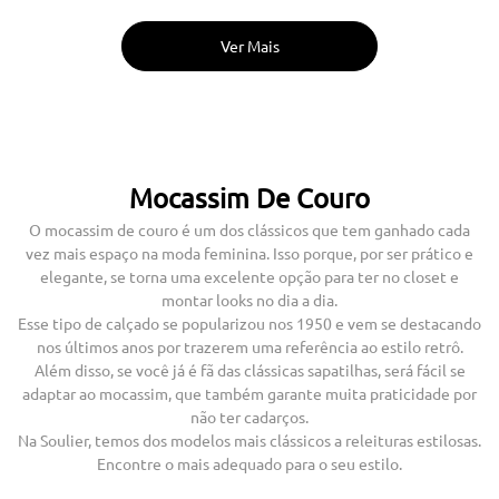
Mocassim De Couro
O mocassim de couro é um dos clássicos que tem ganhado cada
vez mais espaço na moda feminina. Isso porque, por ser prático e
elegante, se torna uma excelente opção para ter no closet e
montar looks no dia a dia.
Esse tipo de calçado se popularizou nos 1950 e vem se destacando
nos últimos anos por trazerem uma referência ao estilo retrô.
Além disso, se você já é fã das clássicas sapatilhas, será fácil se
adaptar ao mocassim, que também garante muita praticidade por
não ter cadarços.
Na Soulier, temos dos modelos mais clássicos a releituras estilosas.
Encontre o mais adequado para o seu estilo.