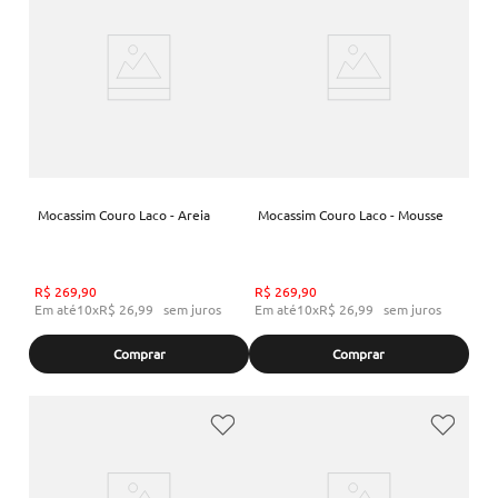
Mocassim Couro Laco - Areia
Mocassim Couro Laco - Mousse
R$
269
,
90
R$
269
,
90
Em até
10
x
R$
26
,
99
sem juros
Em até
10
x
R$
26
,
99
sem juros
Comprar
Comprar