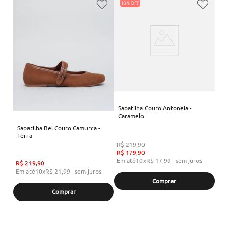
18%
Sapatilha Couro Antonela -
Caramelo
Sapatilha Bel Couro Camurca -
Terra
R$
219
,
90
R$
179
,
90
Em até
10
x
R$
17
,
99
sem juros
R$
219
,
90
Em até
10
x
R$
21
,
99
sem juros
Comprar
Comprar