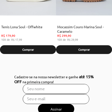
Tenis Lona Soul - Offwhite
Mocassim Couro Marina Soul -
Caramelo
R$
179
,
90
R$
299
,
90
10
R$
17
,
99
10
R$
29
,
99
Comprar
Comprar
até 15%
Cadastre-se na nossa newsletter e ganhe
OFF
na primeira compra!
Assinar