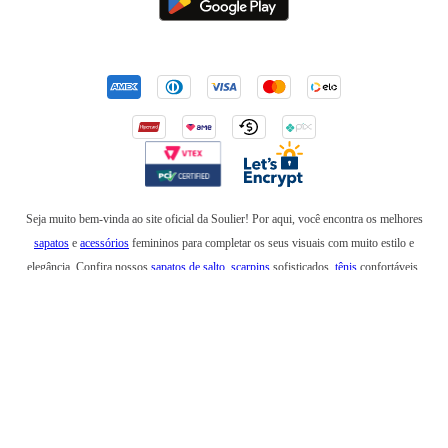
Seja muito bem-vinda ao site oficial da Soulier! Por aqui, você encontra os melhores
sapatos
e
acessórios
femininos para completar os seus visuais com muito estilo e
elegância. Confira nossos
sapatos de salto
,
scarpins
sofisticados,
tênis
confortáveis,
mocassins
,
sapatilhas
e
anabelas
. Em nossa loja online, você também encontra
botas
incríveis para usar no inverno e
rasteirinhas
para arrasar em um look de verão. Além de
bolsas
elegantes e
mochilas
estilosas, também temos
cintos
,
carteiras
,
necessaires
,
óculos
de sol
e produtos que são a última
tendência
na moda feminina. Esteja sempre elegante e
confortável com os sapatos, bolsas e acessórios da Soulier!