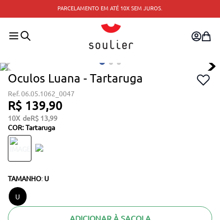
PARCELAMENTO EM ATÉ 10X SEM JUROS.
Oculos Luana - Tartaruga
06.05.1062_0047
R$
139
,
90
10
R$
13
,
99
COR
:
Tartaruga
TAMANHO
:
U
U
ADICIONAR À SACOLA