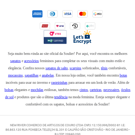
Seja muito bem-vinda ao site oficial da Soulier! Por aqui, você encontra os melhores
sapatos
e
acessórios
femininos para completar os seus visuais com muito estilo e
elegância. Confira nossos
sapatos de salto
,
scarpins
sofisticados,
tênis
confortáveis,
mocassins
,
sapatilhas
e
anabelas
. Em nossa loja online, você também encontra
botas
incríveis para usar no inverno e
rasteirinhas
para arrasar em um look de verão. Além de
bolsas
elegantes e
mochilas
estilosas, também temos
cintos
,
carteiras
,
necessaires
,
óculos
de sol
e produtos que são a última
tendência
na moda feminina. Esteja sempre elegante e
confortável com os sapatos, bolsas e acessórios da Soulier!
NEW RIVER COMERCIO DE ARTIGOS DE COURO LTDA CNPJ: 12.150.996/0002-81 I.E:
86.863.120 RUA FONSECA TELES,54 SL 201 E GALPÃO SÃO CRISTOVÃO - RIO DE JANEIRO -
RJ CEP: 20940-200