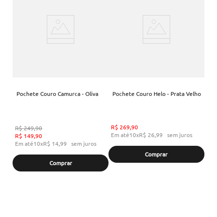
Pochete Couro Camurca - Oliva
Pochete Couro Helo - Prata Velho
R$
269
,
90
R$
249
,
90
Em até
10
x
R$
26
,
99
sem juros
R$
149
,
90
Em até
10
x
R$
14
,
99
sem juros
Comprar
Comprar