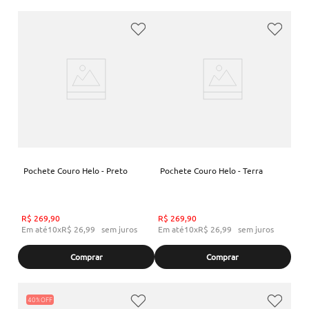
Pochete Couro Helo - Preto
Pochete Couro Helo - Terra
R$
269
,
90
R$
269
,
90
Em até
10
x
R$
26
,
99
sem juros
Em até
10
x
R$
26
,
99
sem juros
Comprar
Comprar
40%