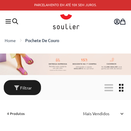
TROCA FÁCIL — TROQUE PELO SITE OU CONSULTE A LOJ
OS.
MAIS PRÓXIMA.
Pochete De Couro
Filtrar
Mais Vendidos
4
Produtos