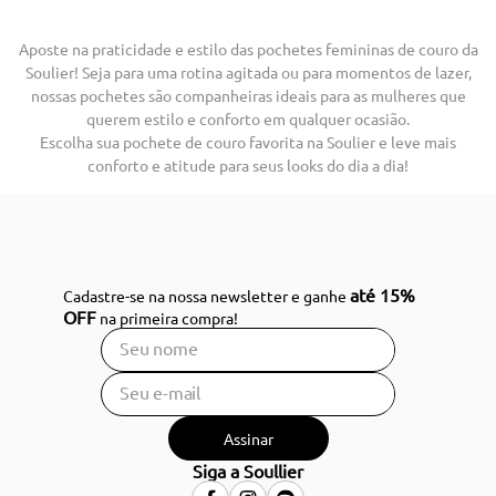
Aposte na praticidade e estilo das pochetes femininas de couro da
Soulier! Seja para uma rotina agitada ou para momentos de lazer,
nossas pochetes são companheiras ideais para as mulheres que
querem estilo e conforto em qualquer ocasião.
Escolha sua pochete de couro favorita na Soulier e leve mais
conforto e atitude para seus looks do dia a dia!
até 15%
Cadastre-se na nossa newsletter e ganhe
OFF
na primeira compra!
Assinar
Siga a Soullier