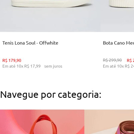
35
36
38
39
34
ADICIONAR AO CARRINHO
ADI
Tenis Lona Soul - Offwhite
Bota Cano Medi
R$
299
,
90
R$
179
,
90
R$
Em até
10
x
R$
17
,
99
sem juros
Em até
10
x
R$
2
Navegue por categoria: