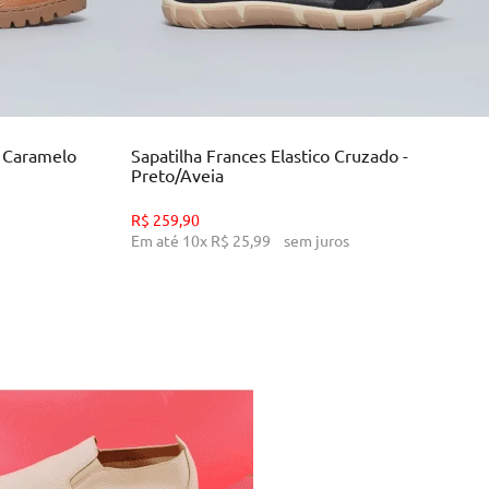
34
35
36
39
INHO
ADICIONAR AO CARRINHO
- Caramelo
Sapatilha Frances Elastico Cruzado -
Preto/Aveia
R$
259
,
90
Em até
10
x
R$
25
,
99
sem juros