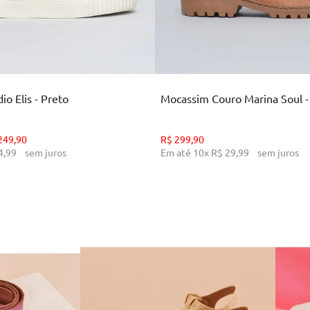
35
36
37
38
39
34
36
38
39
CIONAR AO CARRINHO
ADICIONAR AO CARR
o Elis - Preto
Mocassim Couro Marina Soul 
249
,
90
R$
299
,
90
4
,
99
sem juros
Em até
10
x
R$
29
,
99
sem juros