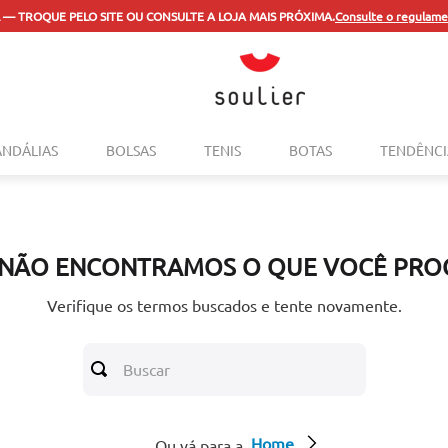
 — TROQUE PELO SITE OU CONSULTE A LOJA MAIS PRÓXIMA.
Consulte o regulame
TERMOS MAIS BUSCADOS
ANDÁLIAS
BOLSAS
TENIS
BOTAS
TENDÊNCI
1
º
tenis
2
º
bolsa
3
º
sapatilha
 NÃO ENCONTRAMOS O QUE VOCÊ PRO
4
º
rasteira
5
º
mocassim
Verifique os termos buscados e tente novamente.
6
º
sandalia
Buscar
7
º
tenis couro
8
º
mochila
Home
9
º
cinto
Ou vá para a