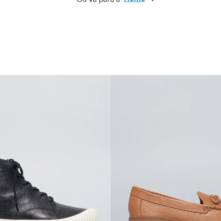
10
º
anabela