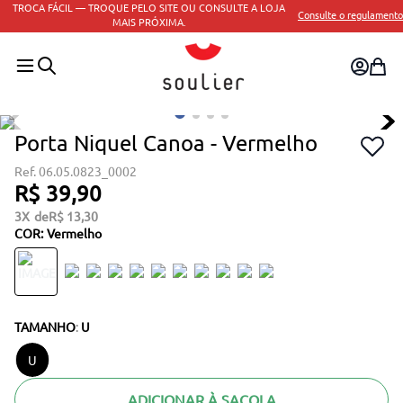
TROCA FÁCIL — TROQUE PELO SITE OU CONSULTE A LOJA
Consulte o regulamento
MAIS PRÓXIMA.
Porta Niquel Canoa - Vermelho
06.05.0823_0002
R$
39
,
90
3
R$
13
,
30
COR
:
Vermelho
TAMANHO
:
U
U
ADICIONAR À SACOLA