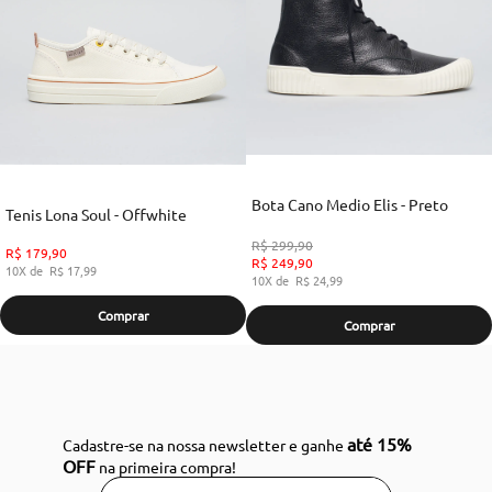
Bota Cano Medio Elis - Preto
Tenis Lona Soul - Offwhite
R$
299
,
90
R$
179
,
90
R$
249
,
90
10
R$
17
,
99
10
R$
24
,
99
Comprar
Comprar
até 15%
Cadastre-se na nossa newsletter e ganhe
OFF
na primeira compra!