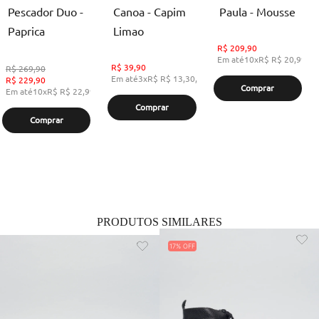
Pescador Duo -
Canoa - Capim
Paula - Mousse
Paprica
Limao
R$
209,90
Em até
10
x
R$
R$ 20,99
,
s
R$
39,90
R$
269,90
Em até
3
x
R$
R$ 13,30
,
sem juros
R$
229,90
Comprar
Em até
10
x
R$
R$ 22,99
,
sem juros
Comprar
Comprar
PRODUTOS SIMILARES
17%