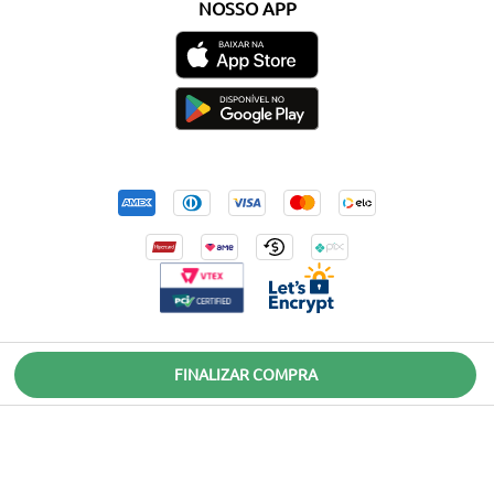
NOSSO APP
Seja muito bem-vinda ao site oficial da Soulier! Por aqui, você encontra os melhores
FINALIZAR COMPRA
sapatos
e
acessórios
femininos para completar os seus visuais com muito estilo e
elegância. Confira nossos
sapatos de salto
,
scarpins
sofisticados,
tênis
confortáveis,
mocassins
,
sapatilhas
e
anabelas
. Em nossa loja online, você também encontra
botas
incríveis para usar no inverno e
rasteirinhas
para arrasar em um look de verão. Além de
bolsas
elegantes e
mochilas
estilosas, também temos
cintos
,
carteiras
,
necessaires
,
óculos