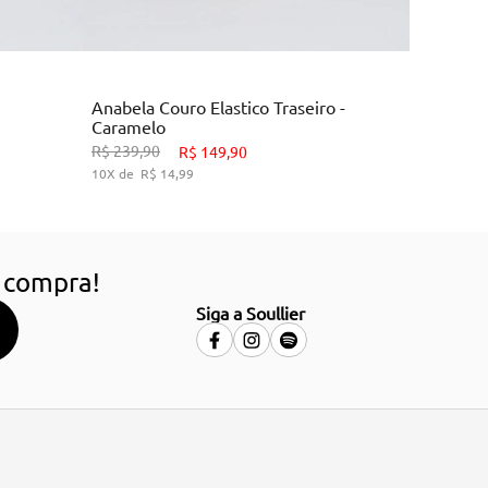
Marrom
Anabela Couro Elastico Traseiro -
Caramelo
9
33
34
38
39
R$
239
,
90
R$
149
,
90
10
R$
14
,
99
HO
ADICIONAR AO CARRINHO
 compra!
Siga a Soullier