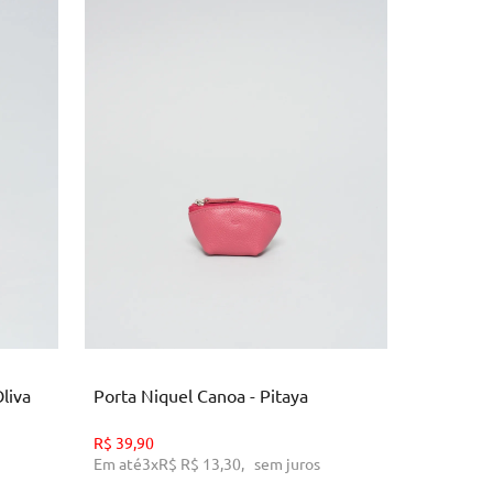
U
O
ADICIONAR AO CARRINHO
AD
liva
Porta Niquel Canoa - Pitaya
Porta Ba
R$
39,90
R$
69,90
Em até
3
x
R$
R$ 13,30
,
sem juros
Em até
6
x