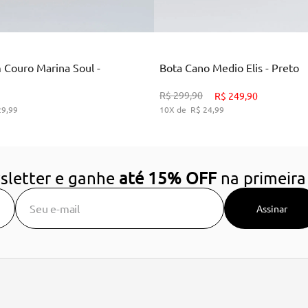
Marrom
Preto
 Couro Marina Soul -
Bota Cano Medio Elis - Preto
34
36
38
39
34
35
36
37
38
3
R$
299
,
90
R$
249
,
90
29
,
99
10
R$
24
,
99
DICIONAR AO CARRINHO
ADICIONAR AO CARRIN
sletter e ganhe
até 15% OFF
na primeira
Assinar