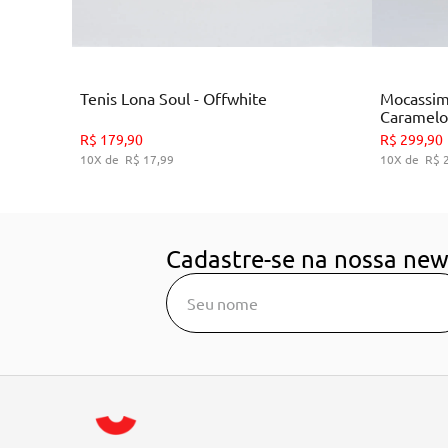
Branco
Tenis Lona Soul - Offwhite
Mocassim
Caramelo
35
36
38
39
R$
179
,
90
R$
299
,
90
10
R$
17
,
99
10
R$
ADICIONAR AO CARRINHO
A
Cadastre-se na nossa new