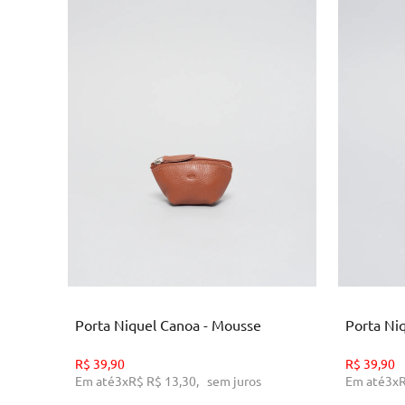
U
ADICIONAR AO CARRINHO
AD
Porta Niquel Canoa - Mousse
Porta Ni
R$
39,90
R$
39,90
Em até
3
x
R$
R$ 13,30
,
sem juros
Em até
3
x