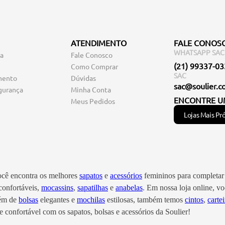
ATENDIMENTO
FALE CONOS
WHATSAPP SAC
ga
Fale Conosco
(21) 99337-0
Como Comprar
SAC
mento
Dúvidas
sac@soulier.c
gurança
Minha Conta
ENCONTRE U
Meus Pedidos
Lojas Mais Pr
você encontra os melhores
sapatos
e
acessórios
femininos para completar 
onfortáveis,
mocassins
,
sapatilhas
e
anabelas
. Em nossa loja online, 
lém de
bolsas
elegantes e
mochilas
estilosas, também temos
cintos
,
cartei
 confortável com os sapatos, bolsas e acessórios da Soulier!