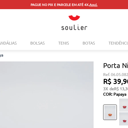
PAGUE NO PIX E PARCELE EM ATÉ 4X.
Aqui.
TERMOS MAIS BUSCADOS
ANDÁLIAS
BOLSAS
TENIS
BOTAS
TENDÊNCI
1
º
tenis
ya
2
º
bolsa
Porta N
3
º
sapatilha
06.05.08
4
º
rasteira
R$
39
,
9
5
º
mocassim
3
R$
13
,
3
COR
:
Papaya
6
º
sandalia
7
º
tenis couro
8
º
mochila
9
º
anabela