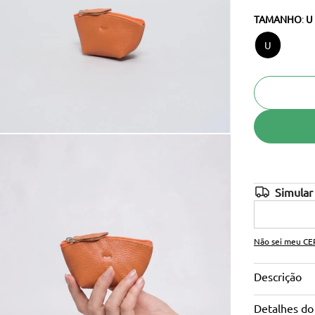
TAMANHO
:
U
10
º
cinto
U
Não sei meu CE
Descrição
Detalhes do