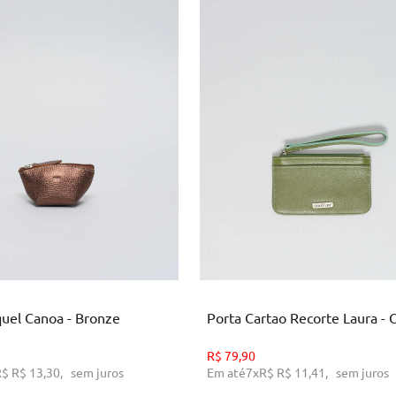
U
U
ICIONAR AO CARRINHO
ADICIONAR AO CARRINH
quel Canoa - Bronze
Porta Cartao Recorte Laura - O
R$
79,90
R$
R$ 13,30
,
sem juros
Em até
7
x
R$
R$ 11,41
,
sem juros