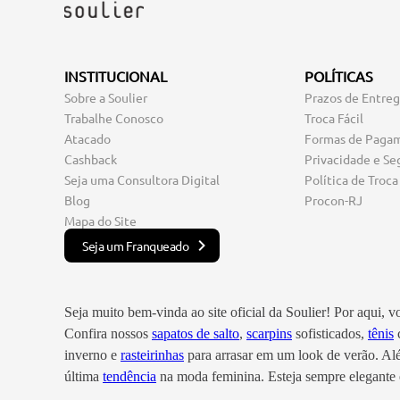
INSTITUCIONAL
POLÍTICAS
Sobre a Soulier
Prazos de Entre
Trabalhe Conosco
Troca Fácil
Atacado
Formas de Paga
Cashback
Privacidade e Se
Seja uma Consultora Digital
Política de Troca
Blog
Procon-RJ
Mapa do Site
Seja um Franqueado
Seja muito bem-vinda ao site oficial da Soulier! Por aqui, 
Confira nossos
sapatos de salto
,
scarpins
sofisticados,
tênis
c
inverno e
rasteirinhas
para arrasar em um look de verão. A
última
tendência
na moda feminina. Esteja sempre elegante e