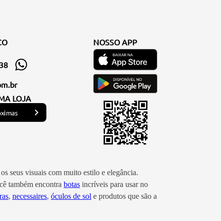
CO
NOSSO APP
338
om.br
MA LOJA
óximas
os seus visuais com muito estilo e elegância.
você também encontra
botas
incríveis para usar no
ras
,
necessaires
,
óculos de sol
e produtos que são a