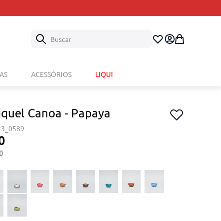
Buscar
AS
ACESSÓRIOS
LIQUI
iquel Canoa - Papaya
23_0589
0
0