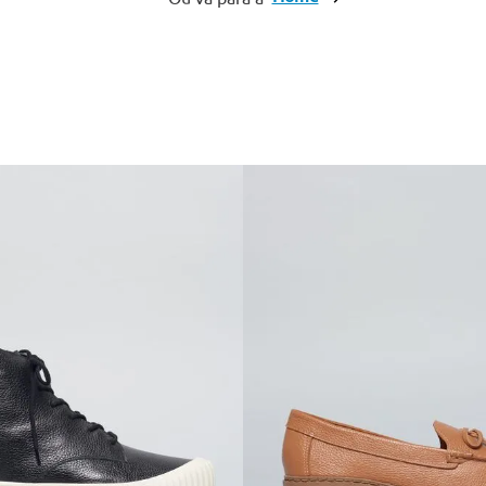
10
º
anabela