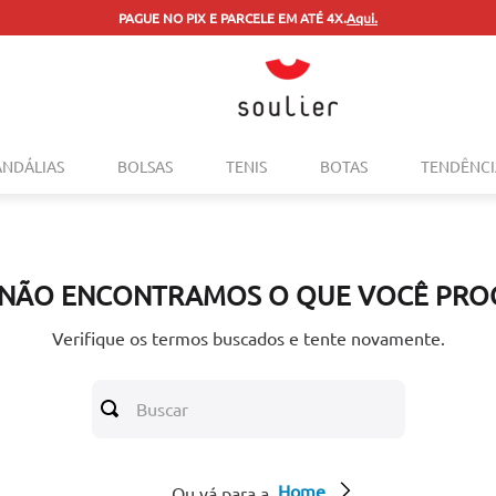
PAGUE NO PIX E PARCELE EM ATÉ 4X.
Aqui.
TERMOS MAIS BUSCADOS
ANDÁLIAS
BOLSAS
TENIS
BOTAS
TENDÊNCI
1
º
tenis
2
º
bolsa
3
º
sapatilha
 NÃO ENCONTRAMOS O QUE VOCÊ PRO
4
º
rasteira
5
º
mocassim
Verifique os termos buscados e tente novamente.
6
º
sandalia
Buscar
7
º
tenis couro
8
º
mochila
Home
9
º
cinto
Ou vá para a