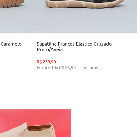
34
35
36
39
INHO
ADICIONAR AO CARRINHO
- Caramelo
Sapatilha Frances Elastico Cruzado -
Preto/Aveia
R$
259
,
90
Em até
10
x
R$
25
,
99
sem juros