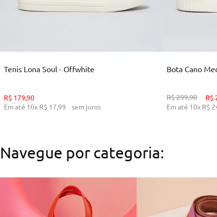
35
36
38
39
34
ADICIONAR AO CARRINHO
ADI
Tenis Lona Soul - Offwhite
Bota Cano Medi
R$
299
,
90
R$
179
,
90
R$
Em até
10
x
R$
17
,
99
sem juros
Em até
10
x
R$
2
Navegue por categoria: