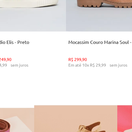
35
36
37
38
39
34
36
38
39
CIONAR AO CARRINHO
ADICIONAR AO CARR
o Elis - Preto
Mocassim Couro Marina Soul 
249
,
90
R$
299
,
90
4
,
99
sem juros
Em até
10
x
R$
29
,
99
sem juros