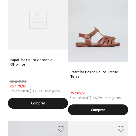
Sapatilha Couro Antonela -
Offwhite
Rasteira Basica Couro Tresse -
Terra
R$
219
,
90
R$
179
,
90
Em até
10
x
R$
17
,
99
sem juros
R$
169
,
90
Em até
10
x
R$
16
,
99
sem juros
Comprar
Comprar