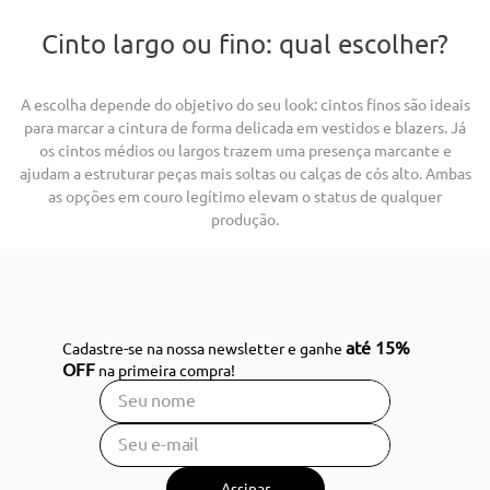
Cinto largo ou fino: qual escolher?
A escolha depende do objetivo do seu look: cintos finos são ideais
para marcar a cintura de forma delicada em vestidos e blazers. Já
os cintos médios ou largos trazem uma presença marcante e
ajudam a estruturar peças mais soltas ou calças de cós alto. Ambas
as opções em couro legítimo elevam o status de qualquer
produção.
até 15%
Cadastre-se na nossa newsletter e ganhe
OFF
na primeira compra!
Assinar