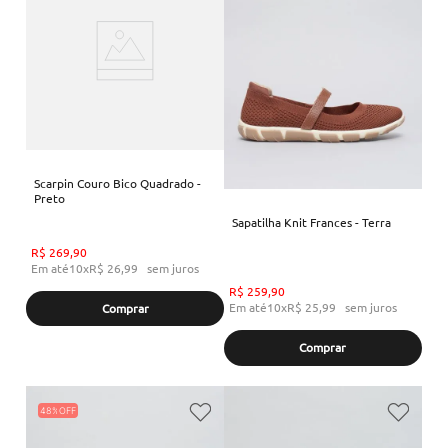
Scarpin Couro Bico Quadrado -
Preto
Sapatilha Knit Frances - Terra
R$
269
,
90
Em até
10
x
R$
26
,
99
sem juros
R$
259
,
90
Em até
10
x
R$
25
,
99
sem juros
Comprar
Comprar
48%