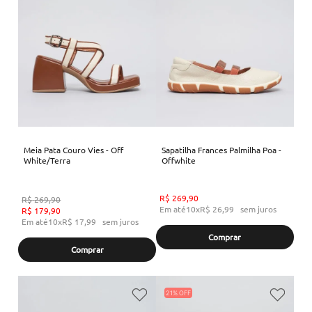
Meia Pata Couro Vies - Off
Sapatilha Frances Palmilha Poa -
White/Terra
Offwhite
R$
269
,
90
R$
269
,
90
Em até
10
x
R$
26
,
99
sem juros
R$
179
,
90
Em até
10
x
R$
17
,
99
sem juros
Comprar
Comprar
21%