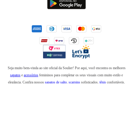
Seja muito bem-vinda ao site oficial da Soulier! Por aqui, você encontra os melhores
sapatos
e
acessórios
femininos para completar os seus visuais com muito estilo e
elegância. Confira nossos
sapatos de salto
,
scarpins
sofisticados,
tênis
confortáveis,
mocassins
,
sapatilhas
e
anabelas
. Em nossa loja online, você também encontra
botas
incríveis para usar no inverno e
rasteirinhas
para arrasar em um look de verão. Além de
bolsas
elegantes e
mochilas
estilosas, também temos
cintos
,
carteiras
,
necessaires
,
óculos
de sol
e produtos que são a última
tendência
na moda feminina. Esteja sempre elegante e
confortável com os sapatos, bolsas e acessórios da Soulier!