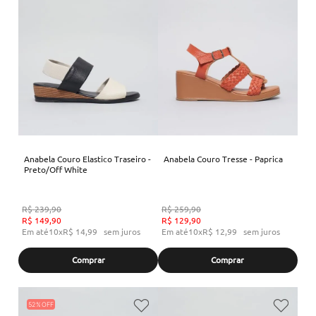
Anabela Couro Elastico Traseiro -
Anabela Couro Tresse - Paprica
Preto/Off White
R$
239
,
90
R$
259
,
90
R$
149
,
90
R$
129
,
90
Em até
10
x
R$
14
,
99
sem juros
Em até
10
x
R$
12
,
99
sem juros
Comprar
Comprar
52%