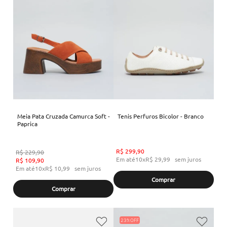
Meia Pata Cruzada Camurca Soft -
Tenis Perfuros Bicolor - Branco
Paprica
R$
299
,
90
R$
229
,
90
Em até
10
x
R$
29
,
99
sem juros
R$
109
,
90
Em até
10
x
R$
10
,
99
sem juros
Comprar
Comprar
23%