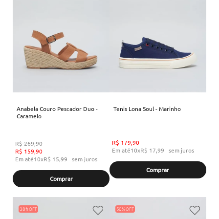
Anabela Couro Pescador Duo -
Tenis Lona Soul - Marinho
Caramelo
R$
179
,
90
R$
269
,
90
Em até
10
x
R$
17
,
99
sem juros
R$
159
,
90
Em até
10
x
R$
15
,
99
sem juros
Comprar
Comprar
38%
50%