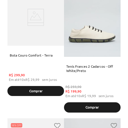
Bota Couro Comfort - Terra
Tenis Frances 2 Cadarcos - Off
White/Preto
R$
299
,
90
Em até
10
x
R$
29
,
99
sem juros
R$
259
,
90
Comprar
R$
199
,
90
Em até
10
x
R$
19
,
99
sem juros
Comprar
18%