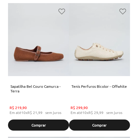
Sapatilha Bel Couro Camurca -
Tenis Perfuros Bicolor - Offwhite
Terra
R$
219
,
90
R$
299
,
90
Em até
10
x
R$
21
,
99
sem juros
Em até
10
x
R$
29
,
99
sem juros
Comprar
Comprar