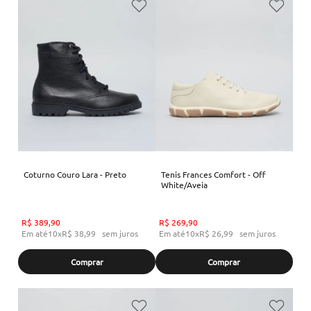
Coturno Couro Lara - Preto
Tenis Frances Comfort - Off
White/Aveia
R$
389
,
90
R$
269
,
90
Em até
10
x
R$
38
,
99
sem juros
Em até
10
x
R$
26
,
99
sem juros
Comprar
Comprar