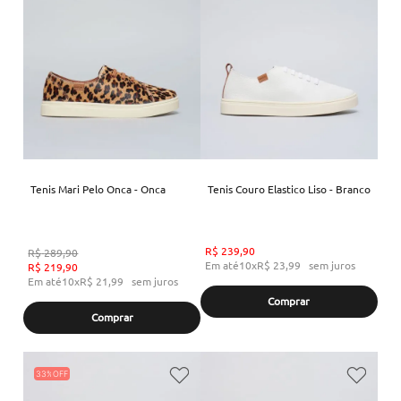
Tenis Mari Pelo Onca - Onca
Tenis Couro Elastico Liso - Branco
R$
239
,
90
R$
289
,
90
Em até
10
x
R$
23
,
99
sem juros
R$
219
,
90
Em até
10
x
R$
21
,
99
sem juros
Comprar
Comprar
33%