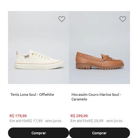
Tenis Lona Soul - Offwhite
Mocassim Couro Marina Soul -
Caramelo
R$
179
,
90
R$
299
,
90
Em até
10
x
R$
17
,
99
sem juros
Em até
10
x
R$
29
,
99
sem juros
Comprar
Comprar