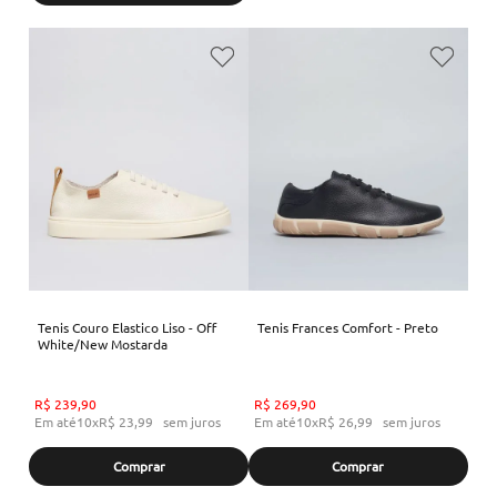
Tenis Couro Elastico Liso - Off
Tenis Frances Comfort - Preto
White/New Mostarda
R$
239
,
90
R$
269
,
90
Em até
10
x
R$
23
,
99
sem juros
Em até
10
x
R$
26
,
99
sem juros
Comprar
Comprar