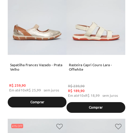
Sapatilha Frances Vazado - Prata
Rasteira Capri Couro Lara -
Velho
Offwhite
R$
259
,
90
R$
239
,
90
Em até
10
x
R$
25
,
99
sem juros
R$
189
,
90
Em até
10
x
R$
18
,
99
sem juros
Comprar
Comprar
41%