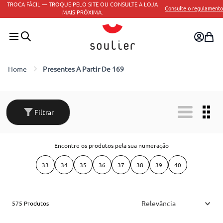
PAGUE NO PIX E PARCELE EM ATÉ 4X.
Aqui.
Presentes A Partir De 169
Filtrar
Encontre os produtos pela sua numeração
33
34
35
36
37
38
39
40
Relevância
575
Produtos