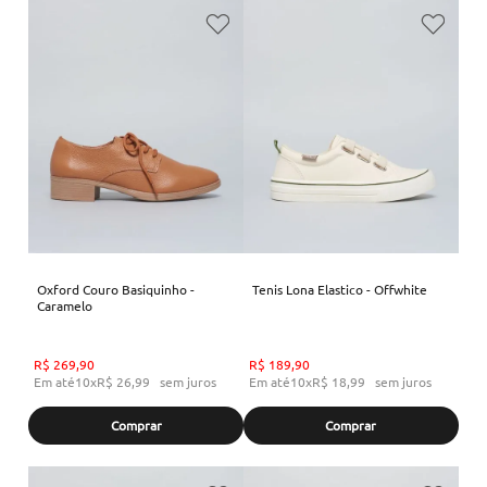
Oxford Couro Basiquinho -
Tenis Lona Elastico - Offwhite
Caramelo
R$
269
,
90
R$
189
,
90
Em até
10
x
R$
26
,
99
sem juros
Em até
10
x
R$
18
,
99
sem juros
Comprar
Comprar