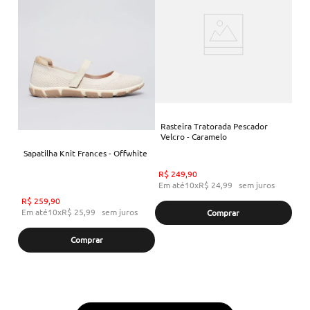
Rasteira Tratorada Pescador
Velcro - Caramelo
Sapatilha Knit Frances - Offwhite
R$
249
,
90
Em até
10
x
R$
24
,
99
sem juros
R$
259
,
90
Em até
10
x
R$
25
,
99
sem juros
Comprar
Comprar