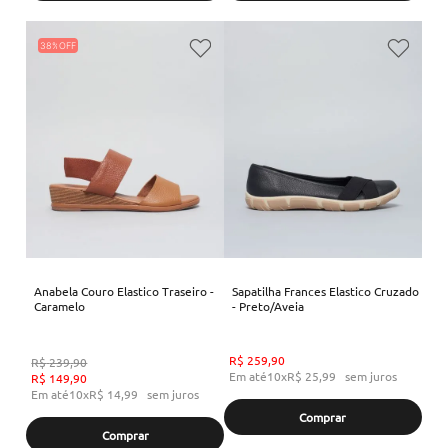
38%
Anabela Couro Elastico Traseiro -
Sapatilha Frances Elastico Cruzado
Caramelo
- Preto/Aveia
R$
259
,
90
R$
239
,
90
Em até
10
x
R$
25
,
99
sem juros
R$
149
,
90
Em até
10
x
R$
14
,
99
sem juros
Comprar
Comprar