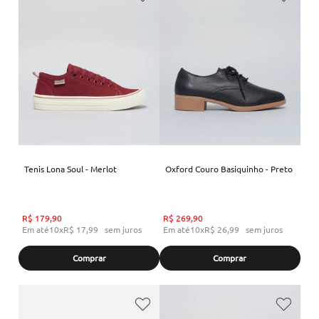
Tenis Lona Soul - Merlot
Oxford Couro Basiquinho - Preto
R$
179
,
90
R$
269
,
90
Em até
10
x
R$
17
,
99
sem juros
Em até
10
x
R$
26
,
99
sem juros
Comprar
Comprar