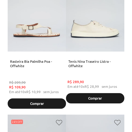
Rasteira Bia Palmilha Poa -
Tenis Nina Traseiro Listra -
Offwhite
Offwhite
R$
289
,
90
R$
209
,
90
Em até
10
x
R$
28
,
99
sem juros
R$
109
,
90
Em até
10
x
R$
10
,
99
sem juros
Comprar
Comprar
24%