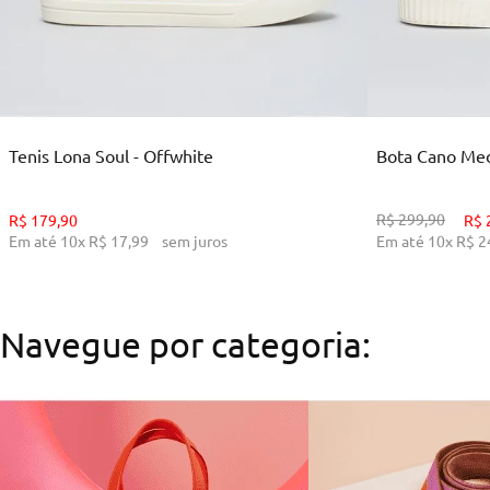
35
36
38
39
34
ADICIONAR AO CARRINHO
ADI
Tenis Lona Soul - Offwhite
Bota Cano Medi
R$
299
,
90
R$
179
,
90
R$
Em até
10
x
R$
17
,
99
sem juros
Em até
10
x
R$
2
Navegue por categoria: