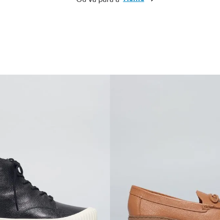
10
º
anabela