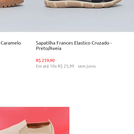
34
35
36
39
INHO
ADICIONAR AO CARRINHO
- Caramelo
Sapatilha Frances Elastico Cruzado -
Preto/Aveia
R$
259
,
90
Em até
10
x
R$
25
,
99
sem juros