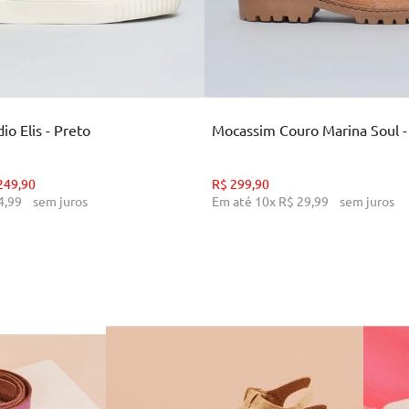
35
36
37
38
39
34
36
38
39
CIONAR AO CARRINHO
ADICIONAR AO CARR
o Elis - Preto
Mocassim Couro Marina Soul 
249
,
90
R$
299
,
90
4
,
99
sem juros
Em até
10
x
R$
29
,
99
sem juros