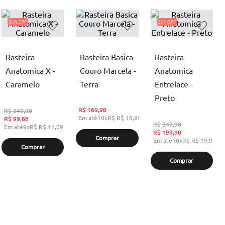
60%
20%
Rasteira
Rasteira Basica
Rasteira
Anatomica X -
Couro Marcela -
Anatomica
Caramelo
Terra
Entrelace -
Preto
R$
169,90
R$
249,90
Em até
10
x
R$
R$ 16,99
,
sem juros
R$
99,88
R$
249,90
Em até
9
x
R$
R$ 11,09
,
sem juros
R$
199,90
Comprar
Em até
10
x
R$
R$ 19,99
,
s
Comprar
Comprar