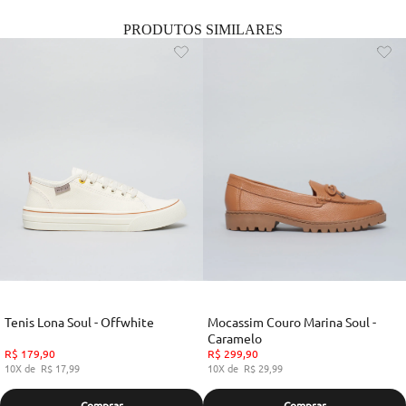
PRODUTOS SIMILARES
Tenis Lona Soul - Offwhite
Mocassim Couro Marina Soul -
Caramelo
R$
179
,
90
R$
299
,
90
10
R$
17
,
99
10
R$
29
,
99
Comprar
Comprar