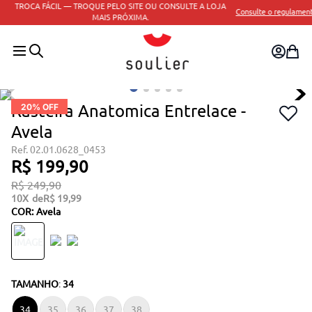
TROCA FÁCIL — TROQUE PELO SITE OU CONSULTE A LOJA
Consulte o regulamento
MAIS PRÓXIMA.
Rasteira Anatomica Entrelace -
20
% OFF
Avela
02.01.0628_0453
R$
199
,
90
R$
249
,
90
10
R$
19
,
99
COR
:
Avela
TAMANHO
:
34
34
35
36
37
38