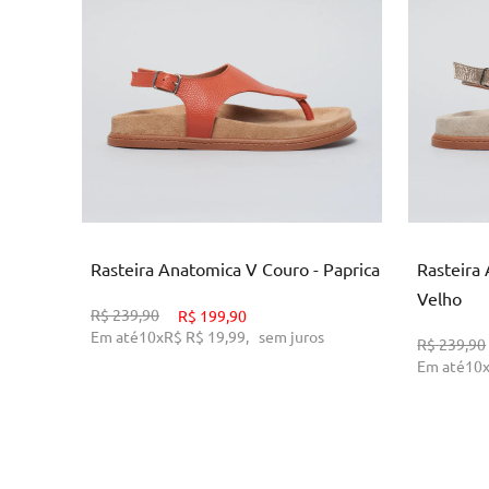
35
36
37
38
ADICIONAR AO CARRINHO
AD
Rasteira Anatomica V Couro - Paprica
Rasteira
Velho
R$
239,90
R$
199,90
Em até
10
x
R$
R$ 19,99
,
sem juros
R$
239,90
Em até
10