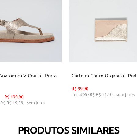
35
36
37
38
39
U
ICIONAR AO CARRINHO
ADICIONAR AO CARRINH
 Anatomica V Couro - Prata
Carteira Couro Organica - Pra
R$
99,90
Em até
9
x
R$
R$ 11,10
,
sem juros
R$
199,90
x
R$
R$ 19,99
,
sem juros
PRODUTOS SIMILARES