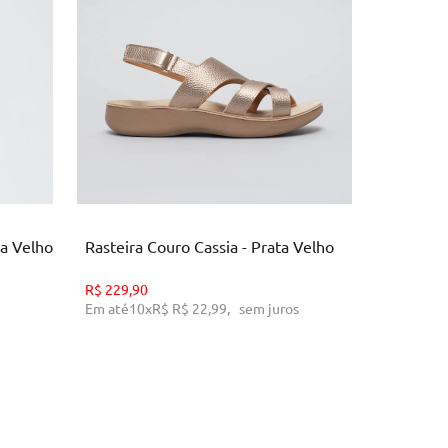
34
35
36
37
38
39
40
3
O
ADICIONAR AO CARRINHO
AD
ta Velho
Rasteira Couro Cassia - Prata Velho
Rasteira 
R$
229,90
R$
129,90
Em até
10
x
R$
R$ 22,99
,
sem juros
Em até
10