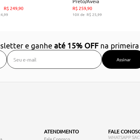
Preto/Aveia
34
35
36
37
38
39
34
35
36
39
R$
249
,
90
R$
259
,
90
24
,
99
10
R$
25
,
99
DICIONAR AO CARRINHO
ADICIONAR AO CARRIN
sletter e ganhe
até 15% OFF
na primeira
Assinar
ATENDIMENTO
FALE CONOS
WHATSAPP SAC
ga
Fale Conosco