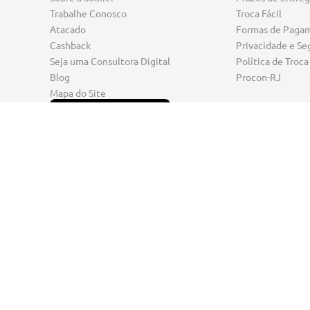
Trabalhe Conosco
Troca Fácil
Atacado
Formas de Paga
Cashback
Privacidade e Se
Seja uma Consultora Digital
Política de Troca
Blog
Procon-RJ
Mapa do Site
Seja um Franqueado
Seja muito bem-vinda ao site oficial da Soulier! Por aqui, 
Confira nossos
sapatos de salto
,
scarpins
sofisticados,
tênis
c
inverno e
rasteirinhas
para arrasar em um look de verão. A
última
tendência
na moda feminina. Esteja sempre elegante e
NEW RIVER COMERCIO DE ARTIGO