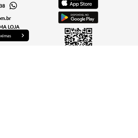
338
om.br
MA LOJA
óximas
os seus visuais com muito estilo e elegância.
você também encontra
botas
incríveis para usar no
ras
,
necessaires
,
óculos de sol
e produtos que são a