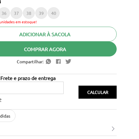
4
36
37
38
39
40
unidades em estoque!
ADICIONAR À SACOLA
COMPRAR AGORA
Compartilhar:
P
didas