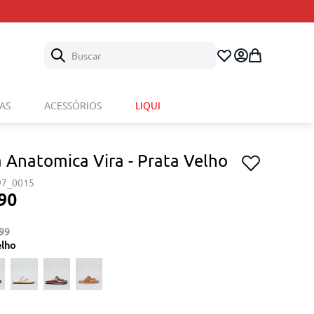
Buscar
AS
ACESSÓRIOS
LIQUI
a Anatomica Vira - Prata Velho
97_0015
90
99
elho