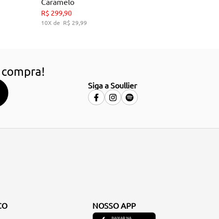
Caramelo
34
36
38
39
R$
299
,
90
10
R$
29
,
99
HO
ADICIONAR AO CARRINHO
 compra!
Siga a Soullier
CO
NOSSO APP