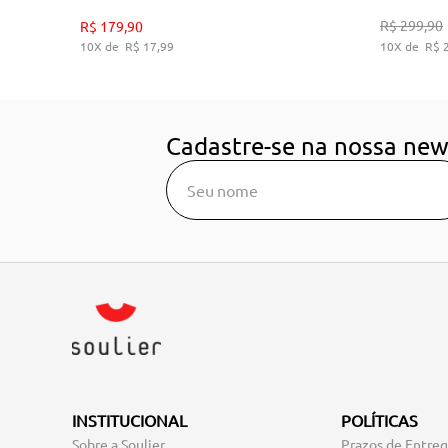
35
36
38
39
R$
299
,
90
R$
179
,
90
10
R$
17
,
99
10
R$
ADICIONAR AO CARRINHO
A
Cadastre-se na nossa new
INSTITUCIONAL
POLÍTICAS
Sobre a Soulier
Prazos de Entre