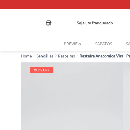
seja um franqueado
PREVIEW
SAPATOS
S
Sandálias
Rasteiras
Rasteira Anatomica Vira - P
20
% OFF