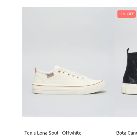
17%
Branco
Tenis Lona Soul - Offwhite
Bota Cano