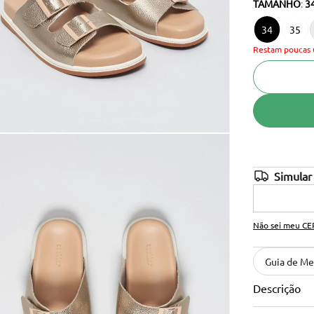
TAMANHO
:
3
10
º
cinto
34
35
Restam poucas 
Não sei meu CE
Guia de Me
Descrição