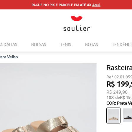
PAGUE NO PIX E PARCELE EM ATÉ 4X.
Aqui.
TERMOS MAIS BUSCADOS
ANDÁLIAS
BOLSAS
TENIS
BOTAS
TENDÊNCI
1
º
tenis
rata Velho
2
º
bolsa
Rasteir
3
º
sapatilha
02.01.05
4
º
rasteira
R$
199
,
5
º
mocassim
R$
249
,
90
10
R$
19
,
6
º
sandalia
COR
:
Prata V
7
º
tenis couro
8
º
mochila
9
º
anabela