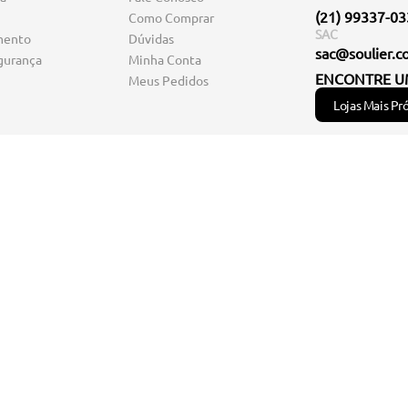
(21) 99337-0
Como Comprar
SAC
mento
Dúvidas
sac@soulier.c
gurança
Minha Conta
ENCONTRE U
Meus Pedidos
Lojas Mais Pr
você encontra os melhores
sapatos
e
acessórios
femininos para completar 
onfortáveis,
mocassins
,
sapatilhas
e
anabelas
. Em nossa loja online, 
lém de
bolsas
elegantes e
mochilas
estilosas, também temos
cintos
,
cartei
 confortável com os sapatos, bolsas e acessórios da Soulier!
S DE COURO LTDA CNPJ: 12.150.996/0002-81 I.E: 86.863.120 RUA FONSECA TELES,54