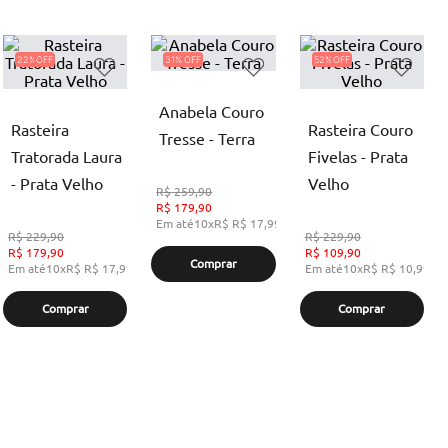
22%
31%
52%
Anabela Couro
Rasteira
Rasteira Couro
Tresse - Terra
Tratorada Laura
Fivelas - Prata
- Prata Velho
Velho
R$
259,90
R$
179,90
Em até
10
x
R$
R$ 17,99
,
sem juros
R$
229,90
R$
229,90
R$
179,90
R$
109,90
Comprar
Em até
10
x
R$
R$ 17,99
,
sem juros
Em até
10
x
R$
R$ 10,99
,
s
Comprar
Comprar