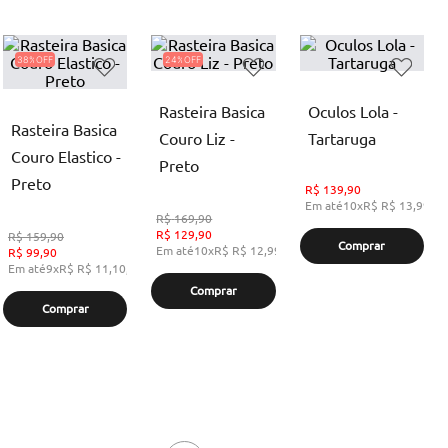
38%
24%
Rasteira Basica
Oculos Lola -
Rasteira Basica
Couro Liz -
Tartaruga
Couro Elastico -
Preto
Preto
R$
139,90
Em até
10
x
R$
R$ 13,99
,
s
R$
169,90
R$
129,90
R$
159,90
Comprar
Em até
10
x
R$
R$ 12,99
,
sem juros
R$
99,90
Em até
9
x
R$
R$ 11,10
,
sem juros
Comprar
Comprar