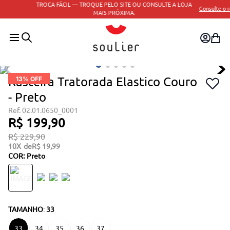
TROCA FÁCIL — TROQUE PELO SITE OU CONSULTE A LOJA
Consulte o regulamento
MAIS PRÓXIMA.
Rasteira Tratorada Elastico Couro
13
% OFF
- Preto
02.01.0650_0001
R$
199
,
90
R$
229
,
90
10
R$
19
,
99
COR
:
Preto
TAMANHO
:
33
33
34
35
36
37