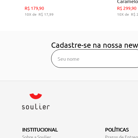
Caramelo
35
36
39
R$
179
,
90
R$
299
,
90
10
R$
17
,
99
10
R$
ADICIONAR AO CARRINHO
A
Cadastre-se na nossa new
INSTITUCIONAL
POLÍTICAS
Sobre a Soulier
Prazos de Entre