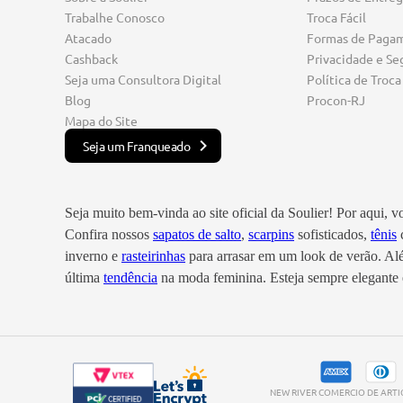
Trabalhe Conosco
Troca Fácil
Atacado
Formas de Paga
Cashback
Privacidade e Se
Seja uma Consultora Digital
Política de Troca
Blog
Procon-RJ
Mapa do Site
Seja um Franqueado
Seja muito bem-vinda ao site oficial da Soulier! Por aqui, 
Confira nossos
sapatos de salto
,
scarpins
sofisticados,
tênis
c
inverno e
rasteirinhas
para arrasar em um look de verão. A
última
tendência
na moda feminina. Esteja sempre elegante e
NEW RIVER COMERCIO DE ARTIGO