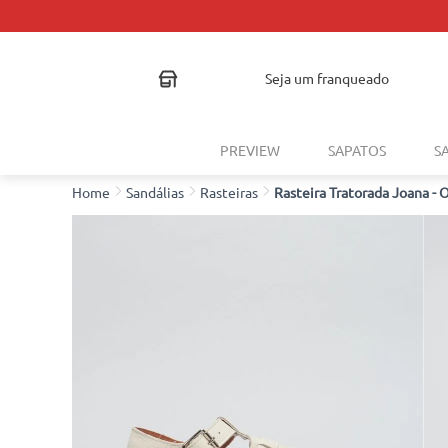
seja um franqueado
PREVIEW
SAPATOS
S
Sandálias
Rasteiras
Rasteira Tratorada Joana - 