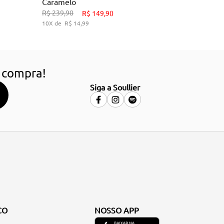
Caramelo
9
33
34
38
39
R$
239
,
90
R$
149
,
90
10
R$
14
,
99
HO
ADICIONAR AO CARRINHO
 compra!
Siga a Soullier
CO
NOSSO APP