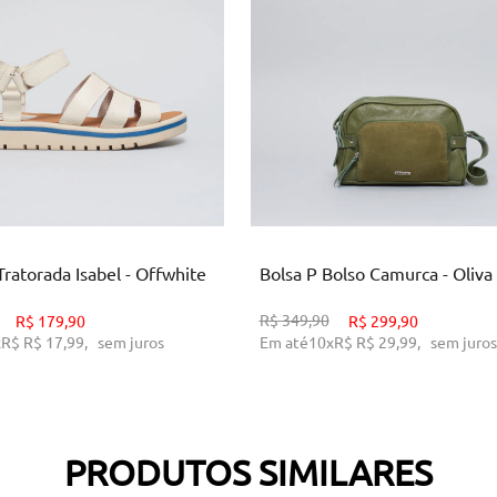
34
40
U
ICIONAR AO CARRINHO
ADICIONAR AO CARRINH
Tratorada Isabel - Offwhite
Bolsa P Bolso Camurca - Oliva
R$
349,90
R$
179,90
R$
299,90
x
R$
R$ 17,99
,
sem juros
Em até
10
x
R$
R$ 29,99
,
sem juros
PRODUTOS SIMILARES