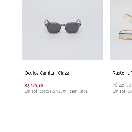
U
ADICIONAR AO CARRINHO
AD
Oculos Camila - Cinza
Rasteira 
R$
229,90
R$
129,90
Em até
10
x
R$
R$ 12,99
,
sem juros
Em até
10