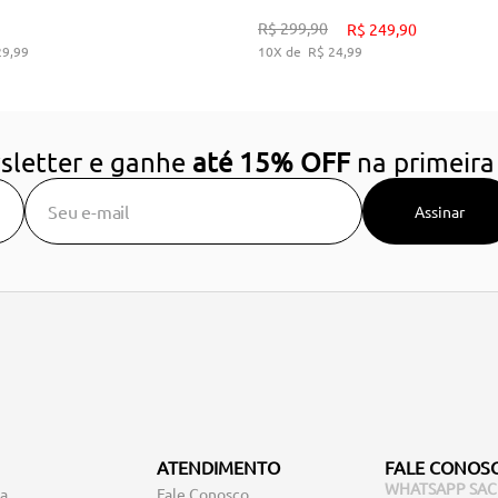
34
36
38
39
34
35
36
37
38
3
R$
299
,
90
R$
249
,
90
29
,
99
10
R$
24
,
99
DICIONAR AO CARRINHO
ADICIONAR AO CARRIN
sletter e ganhe
até 15% OFF
na primeira
Assinar
ATENDIMENTO
FALE CONOS
WHATSAPP SAC
ga
Fale Conosco