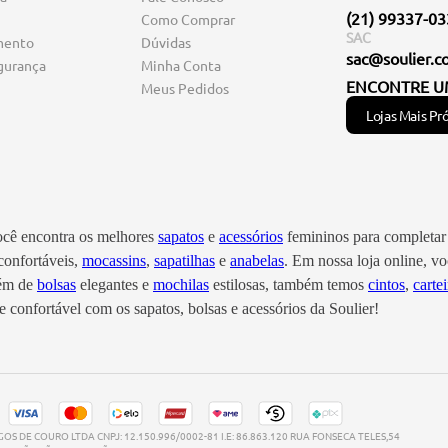
(21) 99337-0
Como Comprar
SAC
mento
Dúvidas
sac@soulier.c
gurança
Minha Conta
ENCONTRE U
Meus Pedidos
Lojas Mais Pr
você encontra os melhores
sapatos
e
acessórios
femininos para completar 
onfortáveis,
mocassins
,
sapatilhas
e
anabelas
. Em nossa loja online, 
lém de
bolsas
elegantes e
mochilas
estilosas, também temos
cintos
,
cartei
 confortável com os sapatos, bolsas e acessórios da Soulier!
S DE COURO LTDA CNPJ: 12.150.996/0002-81 I.E: 86.863.120 RUA FONSECA TELES,54