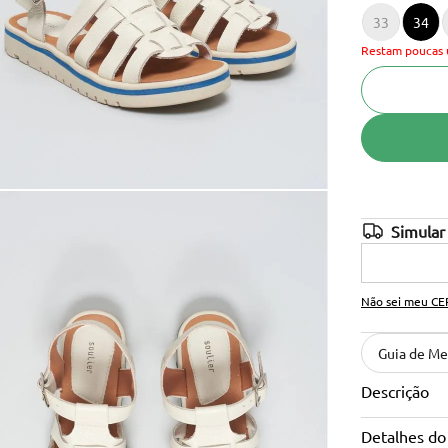
33
34
10
º
bolsas couro
Restam poucas 
Não sei meu CE
Guia de Me
Descrição
Detalhes do