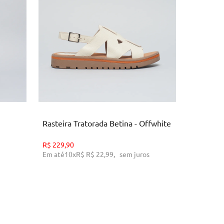
34
O
ADICIONAR AO CARRINHO
AD
Rasteira Tratorada Betina - Offwhite
Rasteira 
R$
229,90
R$
229,90
Em até
10
x
R$
R$ 22,99
,
sem juros
Em até
10