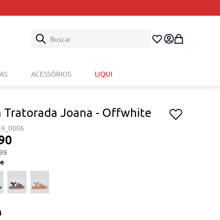
Buscar
AS
ACESSÓRIOS
LIQUI
a Tratorada Joana - Offwhite
49_0006
90
99
te
4