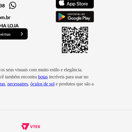
338
om.br
MA LOJA
óximas
os seus visuais com muito estilo e elegância.
você também encontra
botas
incríveis para usar no
ras
,
necessaires
,
óculos de sol
e produtos que são a