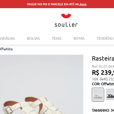
PAGUE NO PIX E PARCELE EM ATÉ 4X.
Aqui.
TERMOS MAIS BUSCADOS
ANDÁLIAS
BOLSAS
TENIS
BOTAS
TENDÊNCI
1
º
tenis
Offwhite
2
º
bolsa
Rasteir
3
º
sapatilha
02.01.06
4
º
rasteira
R$
239
,
5
º
mocassim
10
R$
23
,
COR
:
Offwhi
6
º
sandalia
7
º
tenis couro
8
º
mochila
TAMANHO
:
3
9
º
anabela