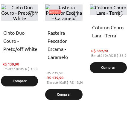
42%
Coturno Couro
Cinto Duo
Rasteira
Lara - Terra
Couro -
Pescador
Preto/off White
Escama -
R$
389,90
Em até
10
x
R$
R$ 38,99
,
s
Caramelo
R$
139,90
Comprar
Em até
10
x
R$
R$ 13,99
,
sem juros
R$
239,90
R$
139,90
Comprar
Em até
10
x
R$
R$ 13,99
,
sem juros
Comprar