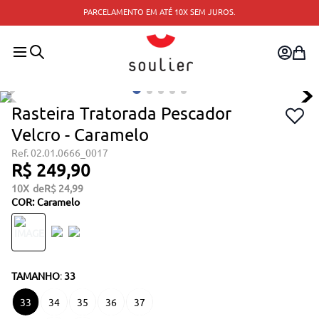
PARCELAMENTO EM ATÉ 10X SEM JUROS.
Rasteira Tratorada Pescador
Velcro - Caramelo
02.01.0666_0017
R$
249
,
90
10
R$
24
,
99
COR
:
Caramelo
TAMANHO
:
33
33
34
35
36
37