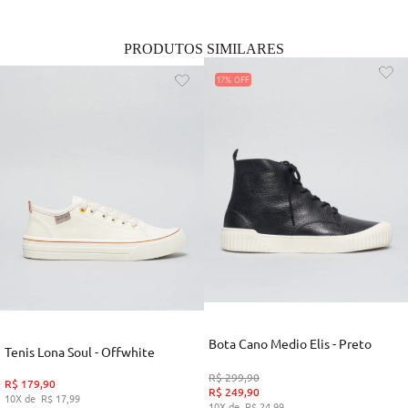
PRODUTOS SIMILARES
17%
Bota Cano Medio Elis - Preto
Tenis Lona Soul - Offwhite
R$
299
,
90
R$
179
,
90
R$
249
,
90
10
R$
17
,
99
10
R$
24
,
99