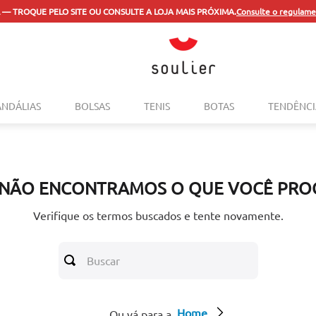
 — TROQUE PELO SITE OU CONSULTE A LOJA MAIS PRÓXIMA.
Consulte o regulame
TERMOS MAIS BUSCADOS
ANDÁLIAS
BOLSAS
TENIS
BOTAS
TENDÊNCI
1
º
tenis
2
º
bolsa
3
º
sapatilha
 NÃO ENCONTRAMOS O QUE VOCÊ PRO
4
º
rasteira
5
º
mocassim
Verifique os termos buscados e tente novamente.
6
º
sandalia
Buscar
7
º
tenis couro
8
º
mochila
Home
9
º
anabela
Ou vá para a