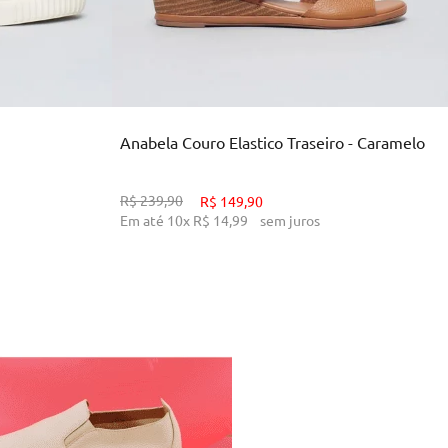
39
33
34
38
39
INHO
ADICIONAR AO CARRINHO
Anabela Couro Elastico Traseiro - Caramelo
R$
239
,
90
R$
149
,
90
Em até
10
x
R$
14
,
99
sem juros