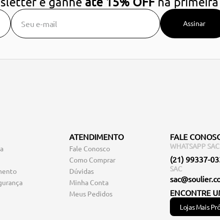
sletter e ganhe
até 15% OFF
na primeira
Assinar
ATENDIMENTO
FALE CONOS
WHATSAPP SAC
ga
Fale Conosco
(21) 99337-0
Como Comprar
SAC
mento
Dúvidas
sac@soulier.c
gurança
Minha Conta
ENCONTRE U
Meus Pedidos
Lojas Mais Pr