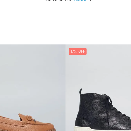
10
º
bolsas couro
17%