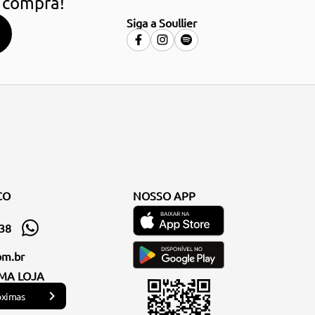
 compra!
Siga a Soullier
CO
NOSSO APP
338
om.br
MA LOJA
óximas