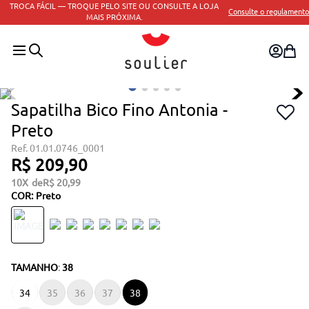
TROCA FÁCIL — TROQUE PELO SITE OU CONSULTE A LOJA
Consulte o regulamento
MAIS PRÓXIMA.
Sapatilha Bico Fino Antonia -
Preto
01.01.0746_0001
R$
209
,
90
10
R$
20
,
99
COR
:
Preto
TAMANHO
:
38
34
35
36
37
38