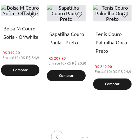
Bolsa M Couro
Sapatilha Couro
Tenis Couro
Sofia - Offwhite
Paula - Preto
Palmilha Onca -
Preto
R$
349,90
Em até
10
x
R$
R$ 34,99
,
sem juros
R$
209,90
Em até
10
x
R$
R$ 20,99
,
sem juros
R$
249,90
Comprar
Em até
10
x
R$
R$ 24,99
,
s
Comprar
Comprar