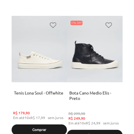
17%
Tenis Lona Soul - Offwhite
Bota Cano Medio Elis -
Preto
R$
179
,
90
R$
299
,
90
Em até
10
x
R$
17
,
99
sem juros
R$
249
,
90
Em até
10
x
R$
24
,
99
sem juros
Comprar