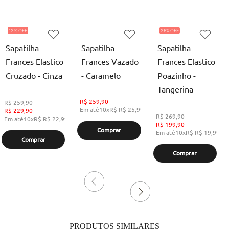
12%
26%
Sapatilha
Sapatilha
Sapatilha
Frances Elastico
Frances Vazado
Frances Elastico
Cruzado - Cinza
- Caramelo
Poazinho -
Tangerina
R$
259,90
R$
259,90
Em até
10
x
R$
R$ 25,99
,
sem juros
R$
229,90
R$
269,90
Em até
10
x
R$
R$ 22,99
,
sem juros
R$
199,90
Comprar
Em até
10
x
R$
R$ 19,99
,
s
Comprar
Comprar