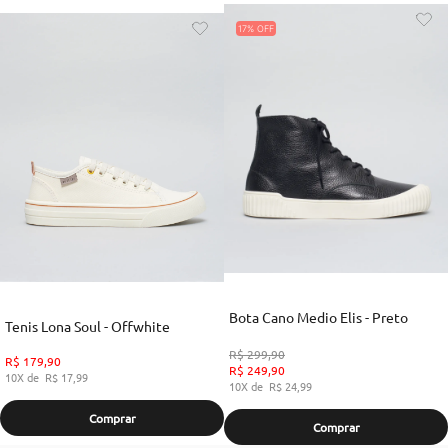
PRODUTOS SIMILARES
17%
Bota Cano Medio Elis - Preto
Tenis Lona Soul - Offwhite
R$
299
,
90
R$
179
,
90
R$
249
,
90
10
R$
17
,
99
10
R$
24
,
99
Comprar
Comprar