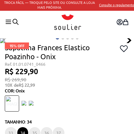
TROCA FÁCIL — TROQUE PELO SITE OU CONSULTE A LOJA
Consulte o regulamento
MAIS PRÓXIMA.
Sapatilha Frances Elastico
15
% OFF
Poazinho - Onix
01.01.0741_0466
R$
229
,
90
R$
269
,
90
10
R$
22
,
99
COR
:
Onix
TAMANHO
:
34
33
34
35
36
37