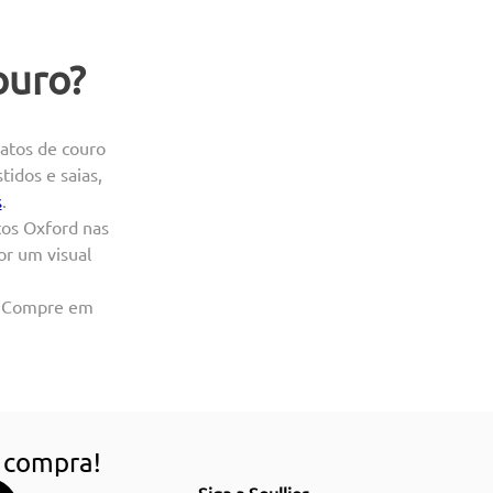
ouro?
patos de couro
idos e saias,
s
.
tos Oxford nas
or um visual
r. Compre em
 compra!