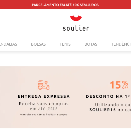
 — TROQUE PELO SITE OU CONSULTE A LOJA MAIS PRÓXIMA.
Consulte o regulame
TERMOS MAIS BUSCADOS
ANDÁLIAS
BOLSAS
TENIS
BOTAS
TENDÊNCI
1
º
tenis
2
º
bolsa
3
º
sapatilha
4
º
rasteira
5
º
mocassim
6
º
sandalia
7
º
tenis couro
8
º
mochila
9
º
anabela