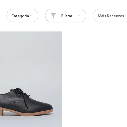
10
º
cinto
Categoria
Filtrar
Mais Recentes
35
36
38
39