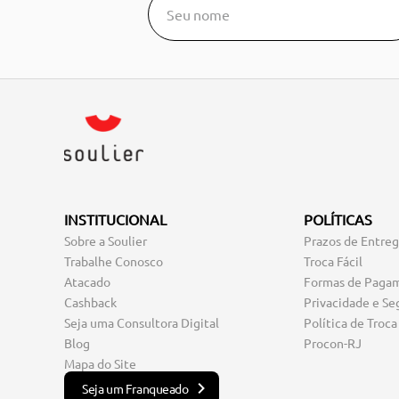
INSTITUCIONAL
POLÍTICAS
Sobre a Soulier
Prazos de Entre
Trabalhe Conosco
Troca Fácil
Atacado
Formas de Paga
Cashback
Privacidade e Se
Seja uma Consultora Digital
Política de Troca
Blog
Procon-RJ
Mapa do Site
Seja um Franqueado