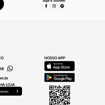
Siga a Soullier
CO
NOSSO APP
338
om.br
MA LOJA
óximas