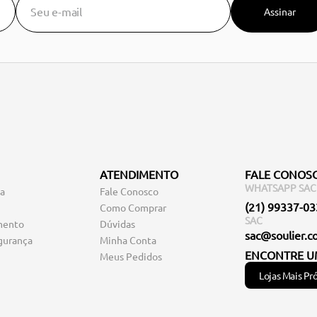
Assinar
ATENDIMENTO
FALE CONOS
WHATSAPP SAC
ga
Fale Conosco
(21) 99337-0
Como Comprar
SAC
mento
Dúvidas
sac@soulier.c
gurança
Minha Conta
ENCONTRE U
Meus Pedidos
Lojas Mais Pr