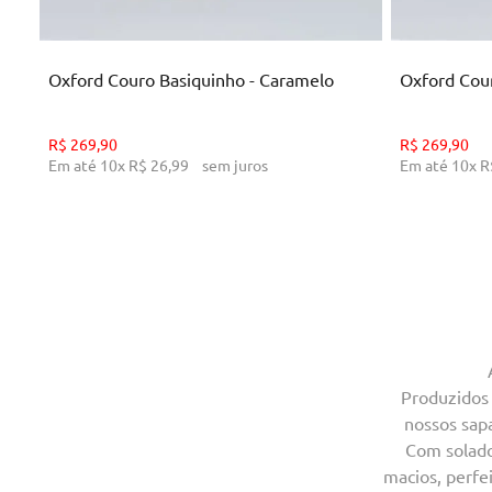
ADICIONAR AO CARRINHO
AD
Oxford Couro Basiquinho - Caramelo
Oxford Cour
R$
269
,
90
R$
269
,
90
Em até
10
x
R$
26
,
99
sem juros
Em até
10
x
R
Produzidos 
nossos sapa
Com solado 
macios, perfe