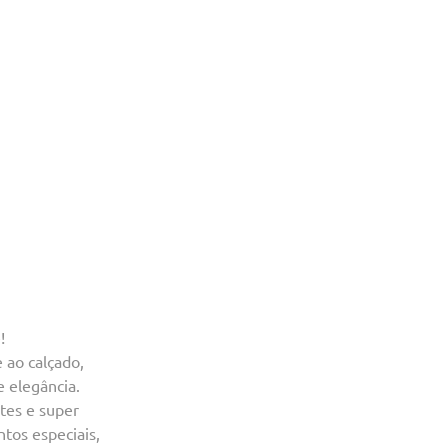
!
 ao calçado,
e elegância.
ntes e super
tos especiais,