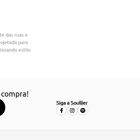
te das ruas e
rojetada para
mbinando estilo
 compra!
Siga a Soullier