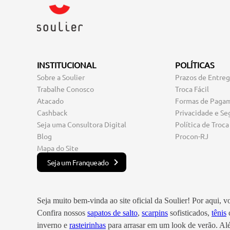
INSTITUCIONAL
POLÍTICAS
Sobre a Soulier
Prazos de Entre
Trabalhe Conosco
Troca Fácil
Atacado
Formas de Paga
Cashback
Privacidade e Se
Seja uma Consultora Digital
Política de Troca
Blog
Procon-RJ
Mapa do Site
Seja um Franqueado
Seja muito bem-vinda ao site oficial da Soulier! Por aqui, 
Confira nossos
sapatos de salto
,
scarpins
sofisticados,
tênis
c
inverno e
rasteirinhas
para arrasar em um look de verão. A