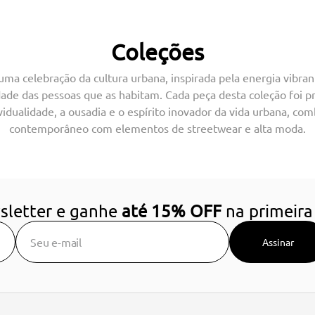
Coleções
uma celebração da cultura urbana, inspirada pela energia vibran
dade das pessoas que as habitam. Cada peça desta coleção foi p
ividualidade, a ousadia e o espírito inovador da vida urbana, co
contemporâneo com elementos de streetwear e alta moda.
sletter e ganhe
até 15% OFF
na primeira
Assinar