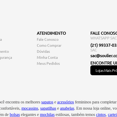
ATENDIMENTO
FALE CONOS
WHATSAPP SAC
ga
Fale Conosco
(21) 99337-0
Como Comprar
SAC
mento
Dúvidas
sac@soulier.c
gurança
Minha Conta
ENCONTRE U
Meus Pedidos
Lojas Mais Pr
você encontra os melhores
sapatos
e
acessórios
femininos para completar 
onfortáveis,
mocassins
,
sapatilhas
e
anabelas
. Em nossa loja online, 
lém de
bolsas
elegantes e
mochilas
estilosas, também temos
cintos
,
cartei