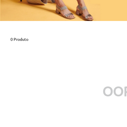
0
Produto
OOP