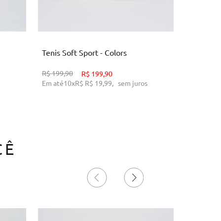
34
35
36
37
3
O
ADICIONAR AO CARRINHO
AD
Tenis Soft Sport - Colors
Bota Can
R$
199,90
R$
299,90
R$
199,90
Em até
10
x
R$
R$ 19,99
,
sem juros
Em até
10
CÊ
17%