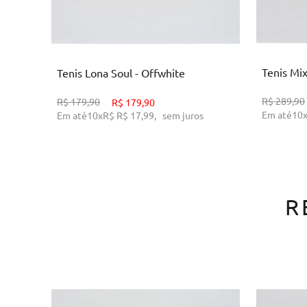
3
35
36
38
39
AD
ADICIONAR AO CARRINHO
Tenis Mix
Tenis Lona Soul - Offwhite
R$
289,90
R$
179,90
R$
179,90
Em até
10
Em até
10
x
R$
R$ 17,99
,
sem juros
R