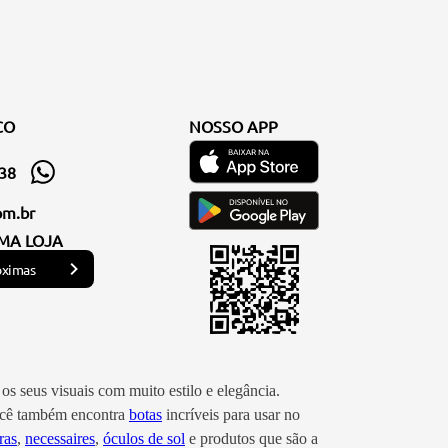
CO
NOSSO APP
338
om.br
MA LOJA
óximas
os seus visuais com muito estilo e elegância.
você também encontra
botas
incríveis para usar no
ras
,
necessaires
,
óculos de sol
e produtos que são a