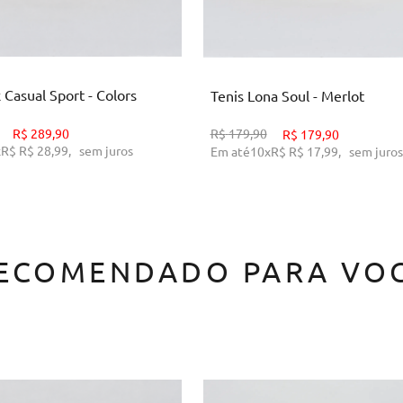
4
35
36
37
38
39
34
36
37
38
39
40
ICIONAR AO CARRINHO
ADICIONAR AO CARRINH
 Casual Sport - Colors
Tenis Lona Soul - Merlot
R$
179,90
R$
289,90
R$
179,90
x
R$
R$ 28,99
,
sem juros
Em até
10
x
R$
R$ 17,99
,
sem juros
ECOMENDADO PARA VO