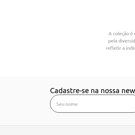
A coleção é 
pela diversi
refletir a ind
Cadastre-se na nossa new