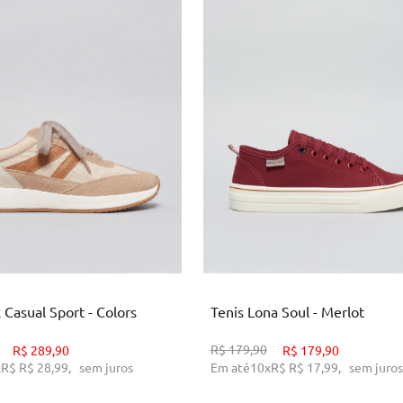
4
35
36
37
38
39
34
36
37
38
39
40
ICIONAR AO CARRINHO
ADICIONAR AO CARRINH
 Casual Sport - Colors
Tenis Lona Soul - Merlot
R$
179,90
R$
289,90
R$
179,90
x
R$
R$ 28,99
,
sem juros
Em até
10
x
R$
R$ 17,99
,
sem juros