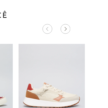
CÊ
17%