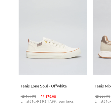
3
35
36
38
39
AD
ADICIONAR AO CARRINHO
Tenis Mix
Tenis Lona Soul - Offwhite
R$
289,90
R$
179,90
R$
179,90
Em até
10
Em até
10
x
R$
R$ 17,99
,
sem juros