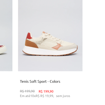
34
35
36
37
3
O
ADICIONAR AO CARRINHO
AD
Tenis Soft Sport - Colors
Bota Can
R$
199,90
R$
299,90
R$
199,90
Em até
10
x
R$
R$ 19,99
,
sem juros
Em até
10