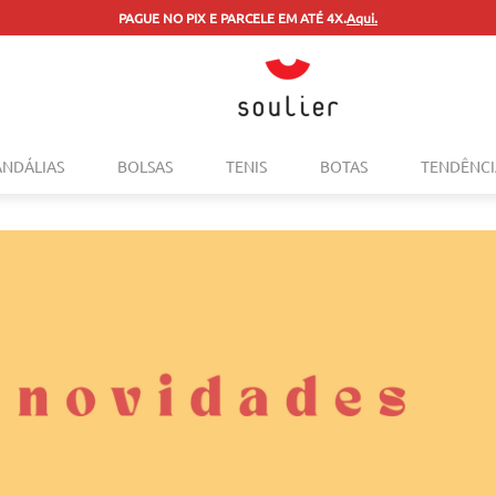
PAGUE NO PIX E PARCELE EM ATÉ 4X.
Aqui.
TERMOS MAIS BUSCADOS
ANDÁLIAS
BOLSAS
TENIS
BOTAS
TENDÊNCI
1
º
tenis
2
º
bolsa
3
º
sapatilha
4
º
rasteira
5
º
mocassim
6
º
sandalia
7
º
tenis couro
8
º
mochila
9
º
anabela