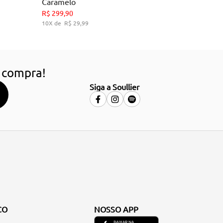
Caramelo
34
36
38
39
R$
299
,
90
10
R$
29
,
99
HO
ADICIONAR AO CARRINHO
 compra!
Siga a Soullier
CO
NOSSO APP