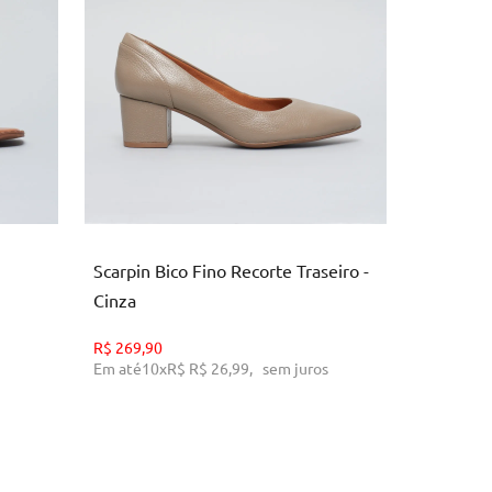
38
3
O
ADICIONAR AO CARRINHO
AD
Scarpin Bico Fino Recorte Traseiro -
Tenis La
Cinza
R$
339,90
Em até
10
R$
269,90
Em até
10
x
R$
R$ 26,99
,
sem juros