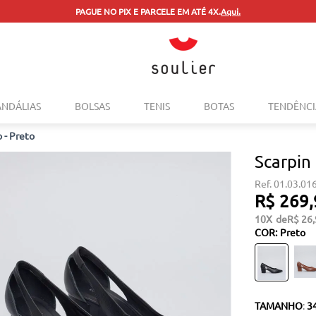
PAGUE NO PIX E PARCELE EM ATÉ 4X.
Aqui.
TERMOS MAIS BUSCADOS
ANDÁLIAS
BOLSAS
TENIS
BOTAS
TENDÊNCI
1
º
tenis
 - Preto
2
º
bolsa
Scarpin
3
º
sapatilha
01.03.01
4
º
rasteira
R$
269
,
5
º
mocassim
10
R$
26
,
COR
:
Preto
6
º
sandalia
7
º
tenis couro
8
º
mochila
TAMANHO
:
3
9
º
anabela