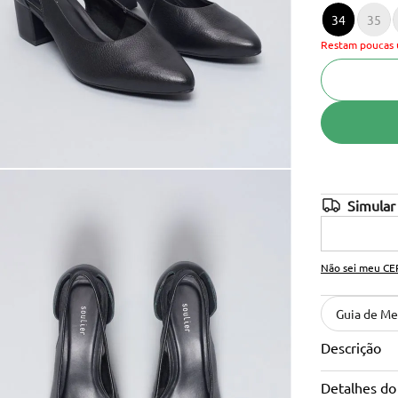
34
35
10
º
cinto
Restam poucas 
Não sei meu CE
Guia de Me
Descrição
Detalhes do