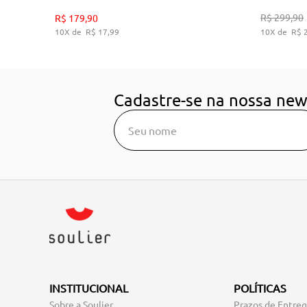
35
36
38
39
R$
299
,
90
R$
179
,
90
10
R$
17
,
99
10
R$
ADICIONAR AO CARRINHO
A
Cadastre-se na nossa new
INSTITUCIONAL
POLÍTICAS
Sobre a Soulier
Prazos de Entre