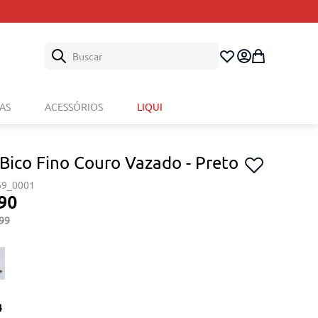
Buscar
AS
ACESSÓRIOS
LIQUI
 Bico Fino Couro Vazado - Preto
69_0001
90
99
4