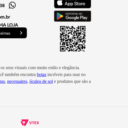
338
om.br
MA LOJA
óximas
os seus visuais com muito estilo e elegância.
você também encontra
botas
incríveis para usar no
ras
,
necessaires
,
óculos de sol
e produtos que são a