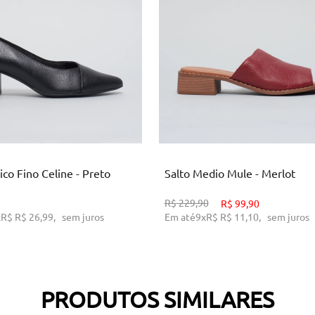
4
35
36
37
38
39
34
ICIONAR AO CARRINHO
ADICIONAR AO CARRINH
ico Fino Celine - Preto
Salto Medio Mule - Merlot
R$
229,90
R$
99,90
x
R$
R$ 26,99
,
sem juros
Em até
9
x
R$
R$ 11,10
,
sem juros
PRODUTOS SIMILARES