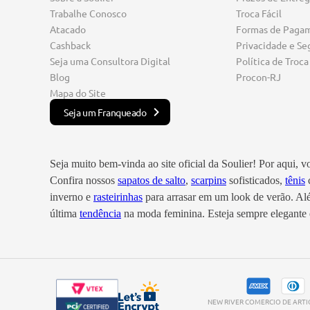
Trabalhe Conosco
Troca Fácil
Atacado
Formas de Paga
Cashback
Privacidade e Se
Seja uma Consultora Digital
Política de Troca
Blog
Procon-RJ
Mapa do Site
Seja um Franqueado
Seja muito bem-vinda ao site oficial da Soulier! Por aqui, 
Confira nossos
sapatos de salto
,
scarpins
sofisticados,
tênis
c
inverno e
rasteirinhas
para arrasar em um look de verão. A
última
tendência
na moda feminina. Esteja sempre elegante e
NEW RIVER COMERCIO DE ARTIGO