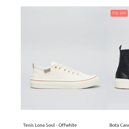
17%
Branco
Tenis Lona Soul - Offwhite
Bota Cano