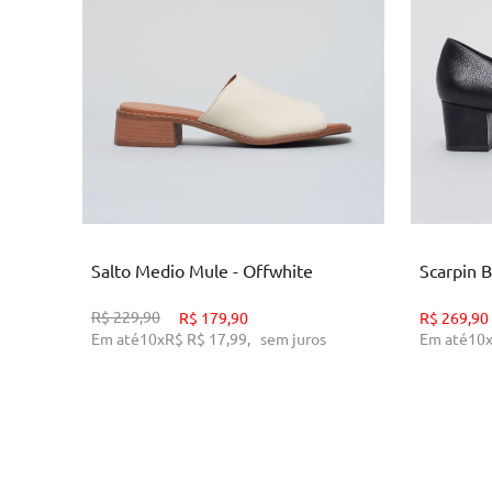
34
35
3
ADICIONAR AO CARRINHO
AD
Salto Medio Mule - Offwhite
Scarpin B
R$
229,90
R$
179,90
R$
269,90
Em até
10
x
R$
R$ 17,99
,
sem juros
Em até
10