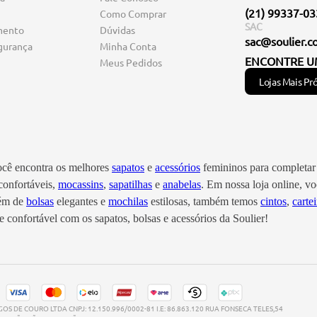
(21) 99337-0
Como Comprar
SAC
mento
Dúvidas
sac@soulier.c
gurança
Minha Conta
ENCONTRE U
Meus Pedidos
Lojas Mais Pr
você encontra os melhores
sapatos
e
acessórios
femininos para completar 
onfortáveis,
mocassins
,
sapatilhas
e
anabelas
. Em nossa loja online, 
lém de
bolsas
elegantes e
mochilas
estilosas, também temos
cintos
,
cartei
 confortável com os sapatos, bolsas e acessórios da Soulier!
S DE COURO LTDA CNPJ: 12.150.996/0002-81 I.E: 86.863.120 RUA FONSECA TELES,54