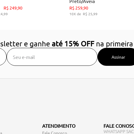
Preto/Aveia
34
35
36
37
38
39
34
35
36
39
R$
249
,
90
R$
259
,
90
24
,
99
10
R$
25
,
99
DICIONAR AO CARRINHO
ADICIONAR AO CARRIN
sletter e ganhe
até 15% OFF
na primeira
Assinar
ATENDIMENTO
FALE CONOS
WHATSAPP SAC
ga
Fale Conosco