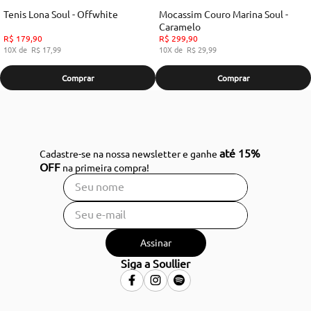
Tenis Lona Soul - Offwhite
Mocassim Couro Marina Soul -
Caramelo
R$
179
,
90
R$
299
,
90
10
R$
17
,
99
10
R$
29
,
99
Comprar
Comprar
até 15%
Cadastre-se na nossa newsletter e ganhe
OFF
na primeira compra!
Assinar
Siga a Soullier