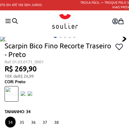
TROCA FÁCIL — TROQUE PELO SITE OU CONSULTE A LOJA
Consulte o regulamento
MAIS PRÓXIMA.
Scarpin Bico Fino Recorte Traseiro
- Preto
01.03.0171_0001
R$
269
,
90
10
R$
26
,
99
COR
:
Preto
TAMANHO
:
34
34
35
36
37
38