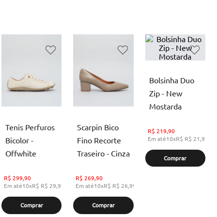
Bolsinha Duo
Zip - New
Mostarda
Tenis Perfuros
Scarpin Bico
R$
219,90
Em até
10
x
R$
R$ 21,99
,
s
Bicolor -
Fino Recorte
Offwhite
Traseiro - Cinza
Comprar
R$
299,90
R$
269,90
Em até
10
x
R$
R$ 29,99
,
sem juros
Em até
10
x
R$
R$ 26,99
,
sem juros
Comprar
Comprar