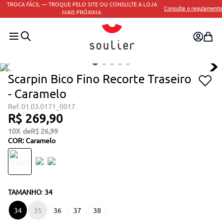
TROCA FÁCIL — TROQUE PELO SITE OU CONSULTE A LOJA
Consulte o regulamento
MAIS PRÓXIMA.
Scarpin Bico Fino Recorte Traseiro
- Caramelo
01.03.0171_0017
R$
269
,
90
10
R$
26
,
99
COR
:
Caramelo
TAMANHO
:
34
34
35
36
37
38