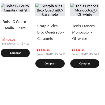
Bolsa G Couro
Scarpin Vies
Tenis Frances
Camila - Terra
Bico Quadrado -
Monocolor -
Caramelo
Offwhite
R$
499,90
Em até
10
x
R$
R$ 49,99
,
sem juros
R$
269,90
R$
249,90
Comprar
Em até
10
x
R$
R$ 26,99
,
sem juros
Em até
10
x
R$
R$ 24,99
,
s
Comprar
Comprar