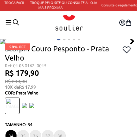
TROCA FÁCIL — TROQUE PELO SITE OU CONSULTE A LOJA
Consulte o regulamento
MAIS PRÓXIMA.
Scarpin Couro Pesponto - Prata
28
% OFF
Velho
01.03.0162_0015
R$
179
,
90
R$
249
,
90
10
R$
17
,
99
COR
:
Prata Velho
TAMANHO
:
34
34
35
36
37
38