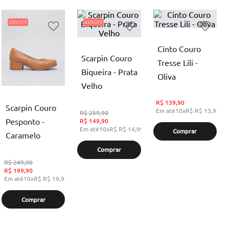
20%
42%
Cinto Couro
Scarpin Couro
Tresse Lili -
Biqueira - Prata
Oliva
Velho
R$
139,90
Scarpin Couro
Em até
10
x
R$
R$ 13,99
,
s
R$
259,90
Pesponto -
R$
149,90
Em até
10
x
R$
R$ 14,99
,
sem juros
Comprar
Caramelo
Comprar
R$
249,90
R$
199,90
Em até
10
x
R$
R$ 19,99
,
sem juros
Comprar