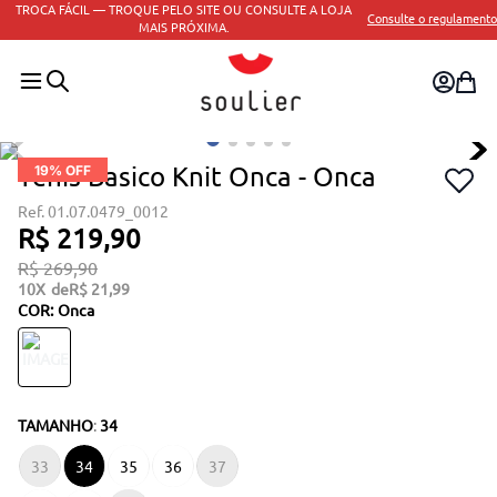
TROCA FÁCIL — TROQUE PELO SITE OU CONSULTE A LOJA
Consulte o regulamento
MAIS PRÓXIMA.
Tenis Basico Knit Onca - Onca
19
% OFF
01.07.0479_0012
R$
219
,
90
R$
269
,
90
10
R$
21
,
99
COR
:
Onca
TAMANHO
:
34
33
34
35
36
37