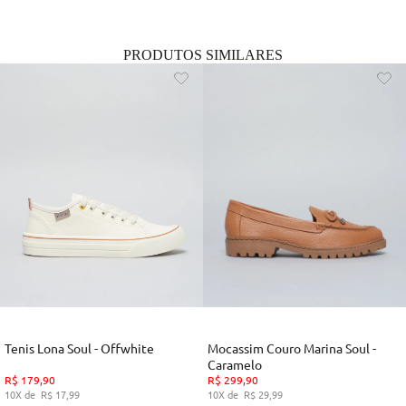
PRODUTOS SIMILARES
Tenis Lona Soul - Offwhite
Mocassim Couro Marina Soul -
Caramelo
R$
179
,
90
R$
299
,
90
10
R$
17
,
99
10
R$
29
,
99