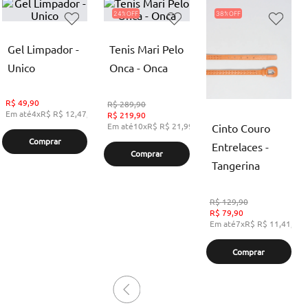
24%
38%
Gel Limpador -
Tenis Mari Pelo
Unico
Onca - Onca
R$
49,90
R$
289,90
Em até
4
x
R$
R$ 12,47
,
sem juros
R$
219,90
Em até
10
x
R$
R$ 21,99
,
sem juros
Cinto Couro
Comprar
Entrelaces -
Comprar
Tangerina
R$
129,90
R$
79,90
Em até
7
x
R$
R$ 11,41
,
se
Comprar