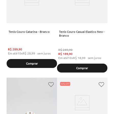
Tenis Couro Catarina - Branco
Tenis Couro Casual Elastico Neo -
Branco
R$
289
,
90
R$
249
,
90
Em até
10
x
R$
28
,
99
sem juros
R$
189
,
90
Em até
10
x
R$
18
,
99
sem juros
Comprar
Comprar
10%