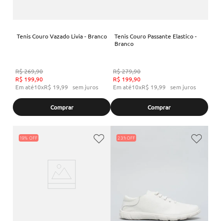
Tenis Couro Vazado Livia - Branco
Tenis Couro Passante Elastico -
Branco
R$
269
,
90
R$
279
,
90
R$
199
,
90
R$
199
,
90
Em até
10
x
R$
19
,
99
sem juros
Em até
10
x
R$
19
,
99
sem juros
Comprar
Comprar
19%
23%