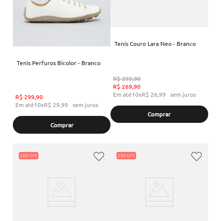
Tenis Couro Lara Neo - Branco
Tenis Perfuros Bicolor - Branco
R$
299
,
90
R$
269
,
90
Em até
10
x
R$
26
,
99
sem juros
R$
299
,
90
Em até
10
x
R$
29
,
99
sem juros
Comprar
Comprar
26%
29%