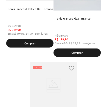
Tenis Frances Elastico Bel - Branco
Tenis Frances Flex - Branco
R$
269
,
90
R$
219
,
90
Em até
10
x
R$
21
,
99
sem juros
R$
259
,
90
R$
199
,
90
Em até
10
x
R$
19
,
99
sem juros
Comprar
Comprar
31%