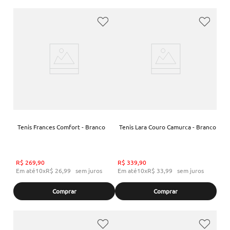
Tenis Frances Comfort - Branco
Tenis Lara Couro Camurca - Branco
R$
269
,
90
R$
339
,
90
Em até
10
x
R$
26
,
99
sem juros
Em até
10
x
R$
33
,
99
sem juros
Comprar
Comprar