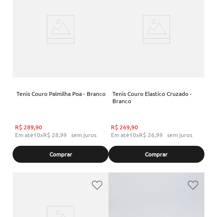
Tenis Couro Palmilha Poa - Branco
Tenis Couro Elastico Cruzado -
Branco
R$
289
,
90
R$
269
,
90
Em até
10
x
R$
28
,
99
sem juros
Em até
10
x
R$
26
,
99
sem juros
Comprar
Comprar