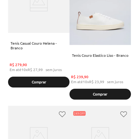
Tenis Casual Couro Helena -
Branco
Tenis Couro Elastico Liso - Branco
R$
279
,
90
Em até
10
x
R$
27
,
99
sem juros
R$
239
,
90
Em até
10
x
R$
23
,
99
sem juros
Comprar
Comprar
24%