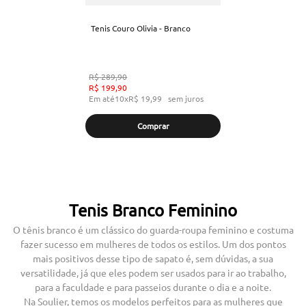
Tenis Couro Olivia - Branco
R$
289
,
90
R$
199
,
90
Em até
10
x
R$
19
,
99
sem juros
Comprar
Tenis Branco Feminino
O tênis branco é um clássico do guarda-roupa feminino e costuma
fazer sucesso em mulheres de todos os estilos. Um dos pontos
mais positivos desse tipo de sapato é, sem dúvidas, a sua
versatilidade, já que eles podem ser usados para ir ao trabalho,
para a faculdade e para passeios durante o dia e a noite.
Na Soulier, temos os modelos perfeitos para as mulheres que