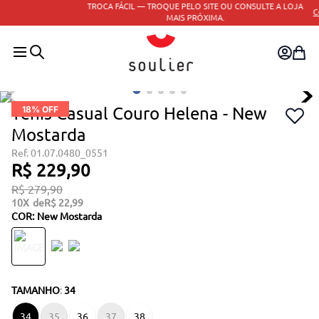
TROCA FÁCIL — TROQUE PELO SITE OU CONSULTE A LOJA
Consulte o regulamento
MAIS PRÓXIMA.
Tenis Casual Couro Helena - New
18
% OFF
Mostarda
01.07.0480_0551
R$
229
,
90
R$
279
,
90
10
R$
22
,
99
COR
:
New Mostarda
TAMANHO
:
34
34
35
36
37
38