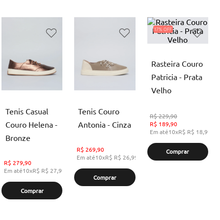
17%
Rasteira Couro
Patricia - Prata
Velho
Tenis Casual
Tenis Couro
R$
229,90
Couro Helena -
Antonia - Cinza
R$
189,90
Em até
10
x
R$
R$ 18,99
,
s
Bronze
R$
269,90
Comprar
Em até
10
x
R$
R$ 26,99
,
sem juros
R$
279,90
Em até
10
x
R$
R$ 27,99
,
sem juros
Comprar
Comprar