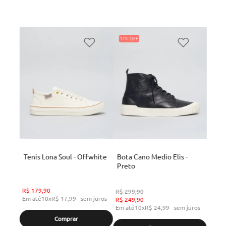
17%
Tenis Lona Soul - Offwhite
Bota Cano Medio Elis -
Preto
R$
179
,
90
R$
299
,
90
Em até
10
x
R$
17
,
99
sem juros
R$
249
,
90
Em até
10
x
R$
24
,
99
sem juros
Comprar