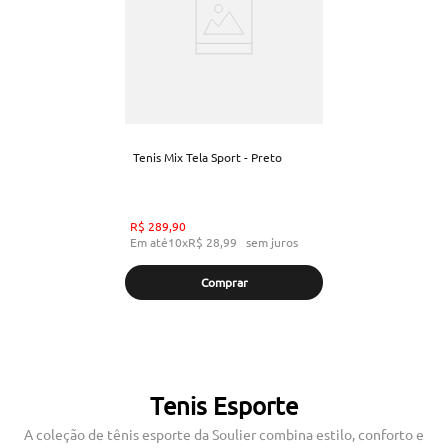
Tenis Mix Tela Sport - Preto
R$
289
,
90
Em até
10
x
R$
28
,
99
sem juros
Comprar
Tenis Esporte
A coleção de tênis esporte da Soulier combina estilo, conforto e