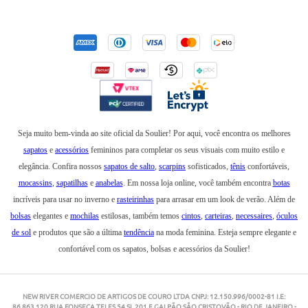
Seja muito bem-vinda ao site oficial da Soulier! Por aqui, você encontra os melhores
sapatos
e
acessórios
femininos para completar os seus visuais com muito estilo e
elegância. Confira nossos
sapatos de salto
,
scarpins
sofisticados,
tênis
confortáveis,
mocassins
,
sapatilhas
e
anabelas
. Em nossa loja online, você também encontra
botas
incríveis para usar no inverno e
rasteirinhas
para arrasar em um look de verão. Além de
bolsas
elegantes e
mochilas
estilosas, também temos
cintos
,
carteiras
,
necessaires
,
óculos
de sol
e produtos que são a última
tendência
na moda feminina. Esteja sempre elegante e
confortável com os sapatos, bolsas e acessórios da Soulier!
NEW RIVER COMERCIO DE ARTIGOS DE COURO LTDA CNPJ: 12.150.996/0002-81 I.E:
86.863.120 RUA FONSECA TELES,54 SL 201 E GALPÃO SÃO CRISTOVÃO - RIO DE JANEIRO -