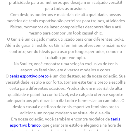
praticidade para as mulheres que desejam um calçado versátil
para todas as ocasiões.
Com designs modernos e materiais de alta qualidade, nossos
modelos de tenis esportivo são perfeitos para treinos, atividades
físicas, momentos de lazer, composições descontraídas e até
mesmo para compor um look casual chic.
O tênis é um calçado muito utilizado para criar diferentes looks.
Além de garantir estilo, os tênis femininos oferecem o máximo de
conforto, sendo ideais para usar por longos períodos, como no
trabalho por exemplo.
Na Soulier, você encontra uma seleção exclusiva de tenis
esportivo feminino, em diversos modelos e cores.
O
tenis esportivo preto
é um dos destaques da nossa coleção. Sua
versatilidade, estilo e conforto, tornam este tênis preto a escolha
certa para diferentes ocasiões. Produzido em material de alta
qualidade e palmilha confortável, este calçado oferece suporte
adequado aos pés durante o dia todo e bem-estar ao caminhar. O
design casual e estiloso do tenis esportivo feminino preto
adiciona um toque moderno ao visual do dia a dia.
Em nossa coleção, você também encontra modelos de
tenis
esportivo branco
, que garantem estilo e elegância na hora de
compor looks. Esse calçado é leve e confortável, sendo uma