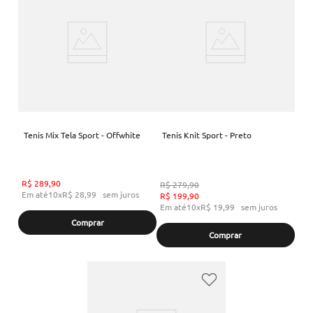
Tenis Mix Tela Sport - Offwhite
Tenis Knit Sport - Preto
R$
289
,
90
R$
279
,
90
Em até
10
x
R$
28
,
99
sem juros
R$
199
,
90
Em até
10
x
R$
19
,
99
sem juros
Comprar
Comprar