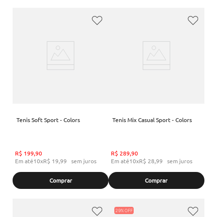
Tenis Soft Sport - Colors
Tenis Mix Casual Sport - Colors
R$
199
,
90
R$
289
,
90
Em até
10
x
R$
19
,
99
sem juros
Em até
10
x
R$
28
,
99
sem juros
Comprar
Comprar
29%