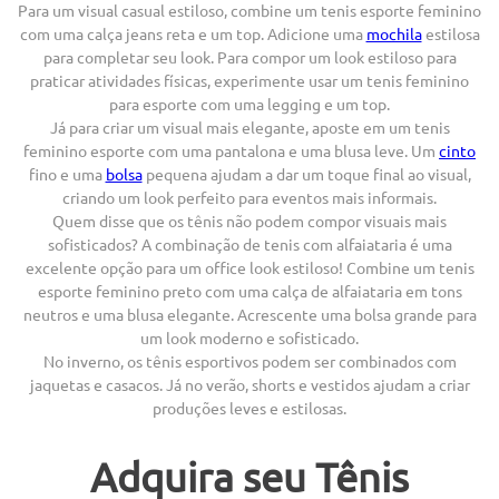
Para um visual casual estiloso, combine um tenis esporte feminino
com uma calça jeans reta e um top. Adicione uma
mochila
estilosa
para completar seu look. Para compor um look estiloso para
praticar atividades físicas, experimente usar um tenis feminino
para esporte com uma legging e um top.
Já para criar um visual mais elegante, aposte em um tenis
feminino esporte com uma pantalona e uma blusa leve. Um
cinto
fino e uma
bolsa
pequena ajudam a dar um toque final ao visual,
criando um look perfeito para eventos mais informais.
Quem disse que os tênis não podem compor visuais mais
sofisticados? A combinação de tenis com alfaiataria é uma
excelente opção para um office look estiloso! Combine um tenis
esporte feminino preto com uma calça de alfaiataria em tons
neutros e uma blusa elegante. Acrescente uma bolsa grande para
um look moderno e sofisticado.
No inverno, os tênis esportivos podem ser combinados com
jaquetas e casacos. Já no verão, shorts e vestidos ajudam a criar
produções leves e estilosas.
Adquira seu Tênis