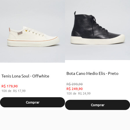
Bota Cano Medio Elis - Preto
Tenis Lona Soul - Offwhite
R$
299
,
90
R$
179
,
90
R$
249
,
90
10
R$
17
,
99
10
R$
24
,
99
Comprar
Comprar