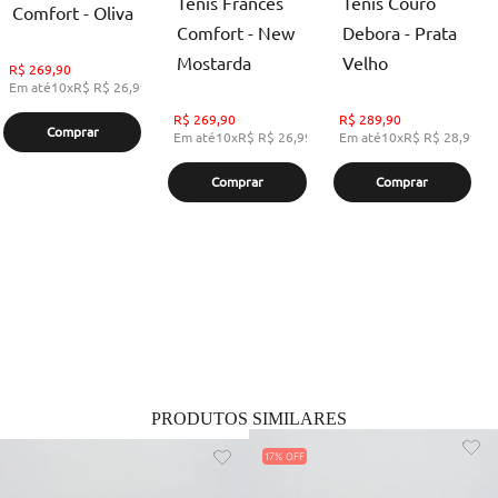
Tenis Frances
Tenis Couro
Comfort - Oliva
Comfort - New
Debora - Prata
Mostarda
Velho
R$
269,90
Em até
10
x
R$
R$ 26,99
,
sem juros
R$
269,90
R$
289,90
Comprar
Em até
10
x
R$
R$ 26,99
,
sem juros
Em até
10
x
R$
R$ 28,99
,
s
Comprar
Comprar
PRODUTOS SIMILARES
17%