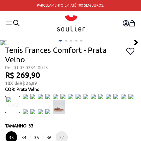
PARCELAMENTO EM ATÉ 10X SEM JUROS.
Tenis Frances Comfort - Prata
Velho
01.07.0334_0015
R$
269
,
90
10
R$
26
,
99
COR
:
Prata Velho
TAMANHO
:
33
33
34
35
36
37