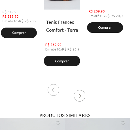
R$
209,90
R$
349,90
Em até
10
x
R$
R$ 20,99
,
s
R$
289,90
Em até
10
x
R$
R$ 28,99
,
sem juros
Tenis Frances
Comprar
Comfort - Terra
Comprar
R$
269,90
Em até
10
x
R$
R$ 26,99
,
sem juros
Comprar
PRODUTOS SIMILARES