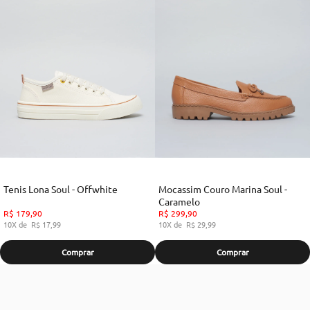
Tenis Lona Soul - Offwhite
Mocassim Couro Marina Soul -
Caramelo
R$
179
,
90
R$
299
,
90
10
R$
17
,
99
10
R$
29
,
99
Comprar
Comprar