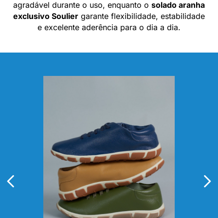
agradável durante o uso, enquanto o
solado aranha
exclusivo Soulier
garante flexibilidade, estabilidade
e excelente aderência para o dia a dia.