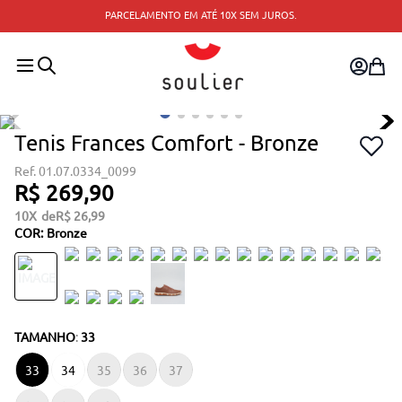
PARCELAMENTO EM ATÉ 10X SEM JUROS.
Tenis Frances Comfort - Bronze
01.07.0334_0099
R$
269
,
90
10
R$
26
,
99
COR
:
Bronze
TAMANHO
:
33
33
34
35
36
37