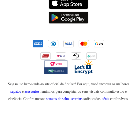
Seja muito bem-vinda ao site oficial da Soulier! Por aqui, você encontra os melhores
sapatos
e
acessórios
femininos para completar os seus visuais com muito estilo e
elegância. Confira nossos
sapatos de salto
,
scarpins
sofisticados,
tênis
confortáveis,
mocassins
,
sapatilhas
e
anabelas
. Em nossa loja online, você também encontra
botas
incríveis para usar no inverno e
rasteirinhas
para arrasar em um look de verão. Além de
bolsas
elegantes e
mochilas
estilosas, também temos
cintos
,
carteiras
,
necessaires
,
óculos
de sol
e produtos que são a última
tendência
na moda feminina. Esteja sempre elegante e
confortável com os sapatos, bolsas e acessórios da Soulier!