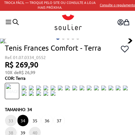
TROCA FÁCIL — TROQUE PELO SITE OU CONSULTE A LOJA
Consulte o regulamento
MAIS PRÓXIMA.
Tenis Frances Comfort - Terra
01.07.0334_0552
R$
269
,
90
10
R$
26
,
99
COR
:
Terra
TAMANHO
:
34
33
34
35
36
37
38
39
40