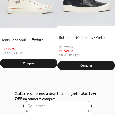
Bota Cano Medio Elis - Preto
Tenis Lona Soul - Offwhite
R$
299
,
90
R$
179
,
90
R$
249
,
90
10
R$
17
,
99
10
R$
24
,
99
Comprar
Comprar
até 15%
Cadastre-se na nossa newsletter e ganhe
OFF
na primeira compra!