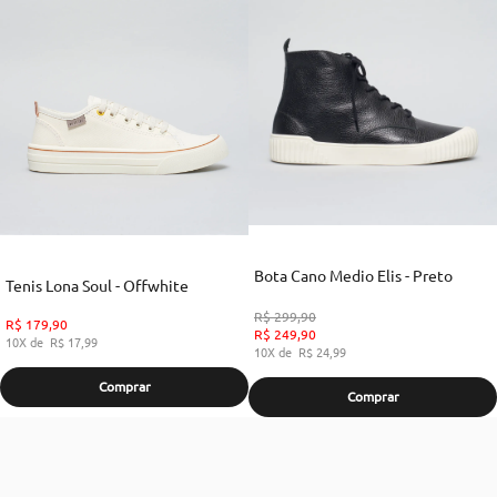
Bota Cano Medio Elis - Preto
Tenis Lona Soul - Offwhite
R$
299
,
90
R$
179
,
90
R$
249
,
90
10
R$
17
,
99
10
R$
24
,
99
Comprar
Comprar