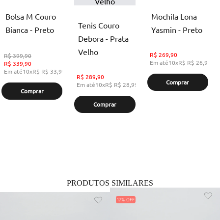
Bolsa M Couro
Mochila Lona
Tenis Couro
Bianca - Preto
Yasmin - Preto
Debora - Prata
Velho
R$
269,90
R$
399,90
Em até
10
x
R$
R$ 26,99
,
s
R$
339,90
Em até
10
x
R$
R$ 33,99
,
sem juros
R$
289,90
Comprar
Em até
10
x
R$
R$ 28,99
,
sem juros
Comprar
Comprar
PRODUTOS SIMILARES
17%