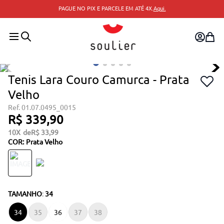
PAGUE NO PIX E PARCELE EM ATÉ 4X.
Aqui.
Tenis Lara Couro Camurca - Prata
Velho
01.07.0495_0015
R$
339
,
90
10
R$
33
,
99
COR
:
Prata Velho
TAMANHO
:
34
34
35
36
37
38