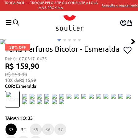
TROCA FÁCIL — TROQUE PELO SITE OU CONSULTE A LOJA
Consulte o regulamento
MAIS PRÓXIMA.
Tenis Perfuros Bicolor - Esmeralda
38
% OFF
01.07.0317_0475
R$
159
,
90
R$
259
,
90
10
R$
15
,
99
COR
:
Esmeralda
TAMANHO
:
33
33
34
35
36
37