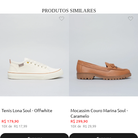
PRODUTOS SIMILARES
Tenis Lona Soul - Offwhite
Mocassim Couro Marina Soul -
Caramelo
R$
179
,
90
R$
299
,
90
10
R$
17
,
99
10
R$
29
,
99