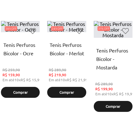
38%
24%
31%
Tenis Perfuros
Tenis Perfuros
Tenis Perfuros
Bicolor - Ocre
Bicolor - Merlot
Bicolor -
Mostarda
R$
259,90
R$
289,90
R$
159,90
R$
219,90
Em até
10
x
R$
R$ 15,99
,
sem juros
Em até
10
x
R$
R$ 21,99
,
sem juros
R$
289,90
R$
199,90
Comprar
Comprar
Em até
10
x
R$
R$ 19,99
,
s
Comprar