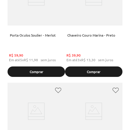
Porta Oculos Soulier - Merlot
Chaveiro Couro Marina - Preto
R$
59
,
90
R$
39
,
90
Em até
5
x
R$
11
,
98
sem juros
Em até
3
x
R$
13
,
30
sem juros
Comprar
Comprar