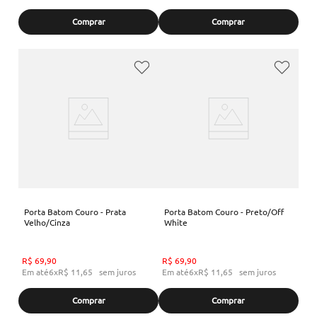
Comprar
Comprar
Porta Batom Couro - Prata
Porta Batom Couro - Preto/Off
Velho/Cinza
White
R$
69
,
90
R$
69
,
90
Em até
6
x
R$
11
,
65
sem juros
Em até
6
x
R$
11
,
65
sem juros
Comprar
Comprar