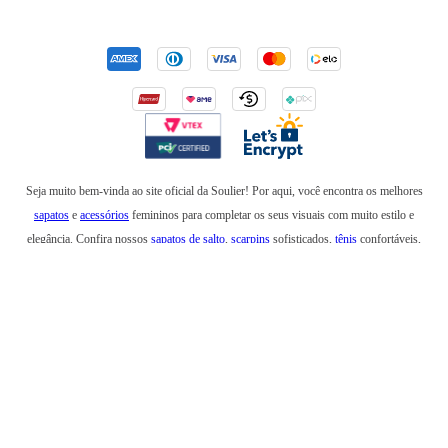
Seja muito bem-vinda ao site oficial da Soulier! Por aqui, você encontra os melhores
sapatos
e
acessórios
femininos para completar os seus visuais com muito estilo e
elegância. Confira nossos
sapatos de salto
,
scarpins
sofisticados,
tênis
confortáveis,
mocassins
,
sapatilhas
e
anabelas
. Em nossa loja online, você também encontra
botas
incríveis para usar no inverno e
rasteirinhas
para arrasar em um look de verão. Além de
bolsas
elegantes e
mochilas
estilosas, também temos
cintos
,
carteiras
,
necessaires
,
óculos
de sol
e produtos que são a última
tendência
na moda feminina. Esteja sempre elegante e
confortável com os sapatos, bolsas e acessórios da Soulier!
NEW RIVER COMERCIO DE ARTIGOS DE COURO LTDA CNPJ: 12.150.996/0002-81 I.E:
86.863.120 RUA FONSECA TELES,54 SL 201 E GALPÃO SÃO CRISTOVÃO - RIO DE JANEIRO -