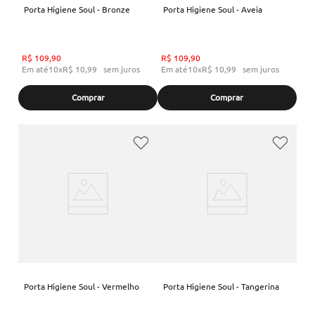
Porta Higiene Soul - Bronze
Porta Higiene Soul - Aveia
R$
109
,
90
R$
109
,
90
Em até
10
x
R$
10
,
99
sem juros
Em até
10
x
R$
10
,
99
sem juros
Comprar
Comprar
Porta Higiene Soul - Vermelho
Porta Higiene Soul - Tangerina