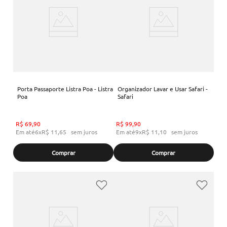
Porta Passaporte Listra Poa - Listra
Organizador Lavar e Usar Safari -
Poa
Safari
R$
69
,
90
R$
99
,
90
Em até
6
x
R$
11
,
65
sem juros
Em até
9
x
R$
11
,
10
sem juros
Comprar
Comprar