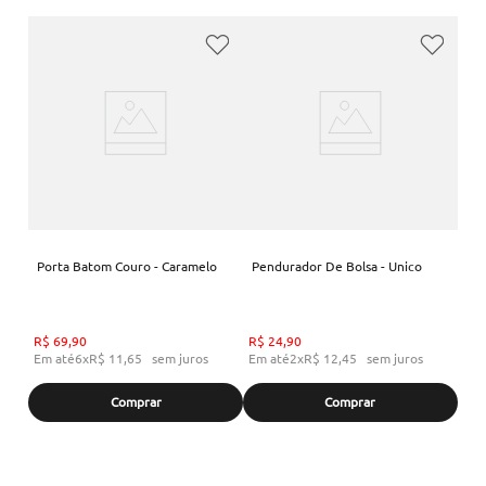
Porta Batom Couro - Caramelo
Pendurador De Bolsa - Unico
R$
69
,
90
R$
24
,
90
Em até
6
x
R$
11
,
65
sem juros
Em até
2
x
R$
12
,
45
sem juros
Comprar
Comprar