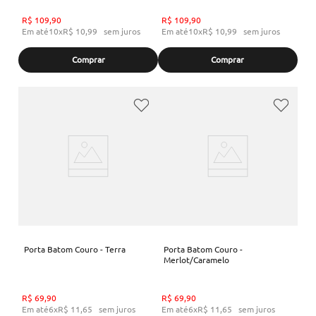
R$
109
,
90
R$
109
,
90
Em até
10
x
R$
10
,
99
sem juros
Em até
10
x
R$
10
,
99
sem juros
Comprar
Comprar
Porta Batom Couro - Terra
Porta Batom Couro -
Merlot/Caramelo
R$
69
,
90
R$
69
,
90
Em até
6
x
R$
11
,
65
sem juros
Em até
6
x
R$
11
,
65
sem juros