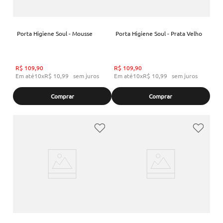
Porta Higiene Soul - Mousse
Porta Higiene Soul - Prata Velho
R$
109
,
90
R$
109
,
90
Em até
10
x
R$
10
,
99
sem juros
Em até
10
x
R$
10
,
99
sem juros
Comprar
Comprar