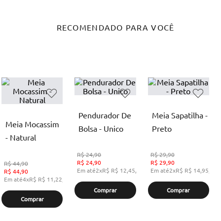
RECOMENDADO PARA VOCÊ
Pendurador De
Meia Sapatilha -
Meia Mocassim
Bolsa - Unico
Preto
- Natural
R$
24,90
R$
29,90
R$
24,90
R$
29,90
R$
44,90
Em até
2
x
R$
R$ 12,45
,
sem juros
Em até
2
x
R$
R$ 14,95
,
se
R$
44,90
Em até
4
x
R$
R$ 11,22
,
sem juros
Comprar
Comprar
Comprar