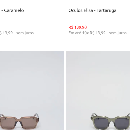
 - Caramelo
Oculos Elisa - Tartaruga
R$
139
,
90
$
13
,
99
sem juros
Em até
10
x
R$
13
,
99
sem juros