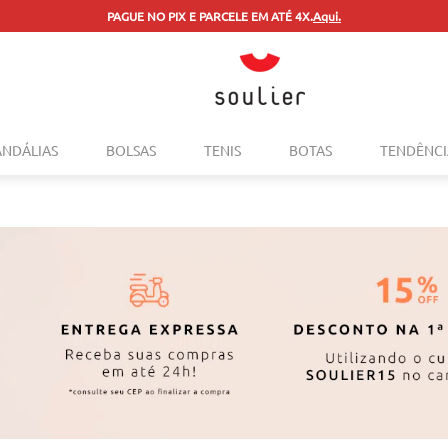
PAGUE NO PIX E PARCELE EM ATÉ 4X.
Aqui.
TERMOS MAIS BUSCADOS
ANDÁLIAS
BOLSAS
TENIS
BOTAS
TENDÊNCI
1
º
tenis
2
º
bolsa
3
º
sapatilha
4
º
rasteira
5
º
mocassim
6
º
sandalia
7
º
tenis couro
8
º
mochila
9
º
anabela