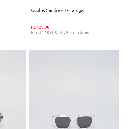
Oculos Sandra - Tartaruga
R$
139
,
90
Em até
10
x
R$
13
,
99
sem juros