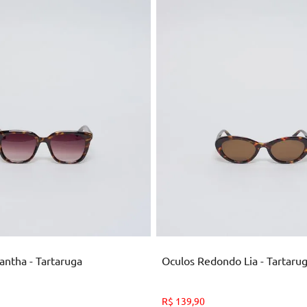
U
U
ICIONAR AO CARRINHO
ADICIONAR AO CARRI
ntha - Tartaruga
Oculos Redondo Lia - Tartaru
R$
139
,
90