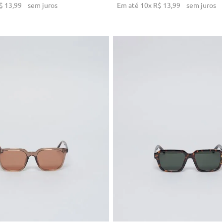
$
13
,
99
sem juros
Em até
10
x
R$
13
,
99
sem juros
U
U
ICIONAR AO CARRINHO
ADICIONAR AO CARRI