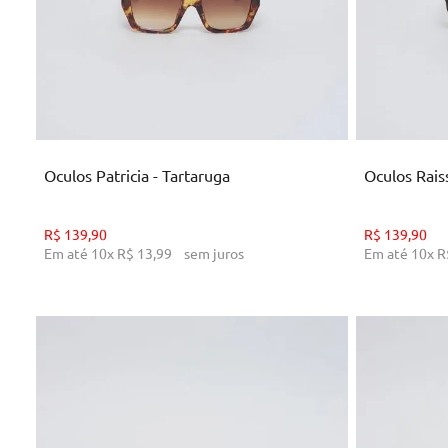
U
ADICIONAR AO CARRINHO
AD
Oculos Patricia - Tartaruga
Oculos Rais
R$
139
,
90
R$
139
,
90
Em até
10
x
R$
13
,
99
sem juros
Em até
10
x
R