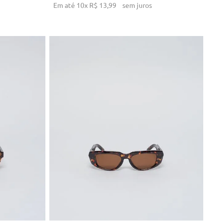
Em até
10
x
R$
13
,
99
sem juros
U
NHO
ADICIONAR AO CARRINHO