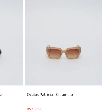
U
NHO
ADICIONAR AO CARRINHO
ga
Oculos Patricia - Caramelo
R$
139
,
90