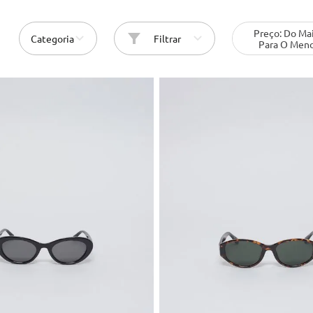
10
º
bolsas couro
Preço: Do Ma
Categoria
Filtrar
Para O Men
U
U