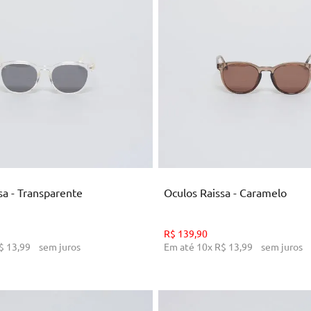
U
U
ICIONAR AO CARRINHO
ADICIONAR AO CARRI
sa - Transparente
Oculos Raissa - Caramelo
R$
139
,
90
$
13
,
99
sem juros
Em até
10
x
R$
13
,
99
sem juros