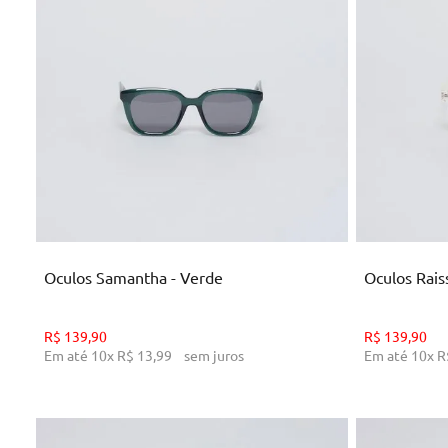
U
ADICIONAR AO CARRINHO
AD
Oculos Samantha - Verde
Oculos Rais
R$
139
,
90
R$
139
,
90
Em até
10
x
R$
13
,
99
sem juros
Em até
10
x
R