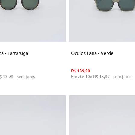
U
U
ICIONAR AO CARRINHO
ADICIONAR AO CARRI
sa - Tartaruga
Oculos Lana - Verde
R$
139
,
90
$
13
,
99
sem juros
Em até
10
x
R$
13
,
99
sem juros