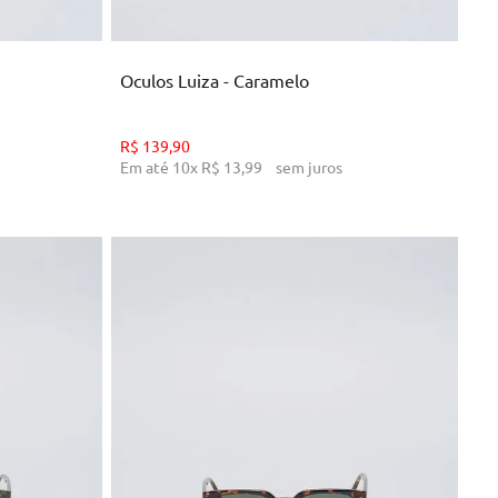
NHO
ADICIONAR AO CARRINHO
Oculos Luiza - Caramelo
R$
139
,
90
Em até
10
x
R$
13
,
99
sem juros