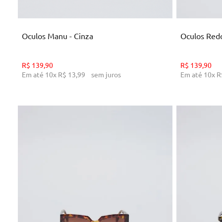
ADICIONAR AO CARRINHO
AD
Oculos Manu - Cinza
Oculos Redo
R$
139
,
90
R$
139
,
90
Em até
10
x
R$
13
,
99
sem juros
Em até
10
x
R