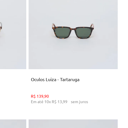
U
NHO
ADICIONAR AO CARRINHO
Oculos Luiza - Tartaruga
R$
139
,
90
Em até
10
x
R$
13
,
99
sem juros