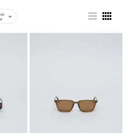
ior
or
U