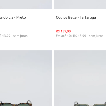
ICIONAR AO CARRINHO
ADICIONAR AO CARRI
ndo Lia - Preto
Oculos Belle - Tartaruga
R$
139
,
90
$
13
,
99
sem juros
Em até
10
x
R$
13
,
99
sem juros