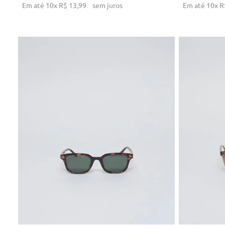
Em até
10
x
R$
13
,
99
sem juros
Em até
10
x
R
U
ADICIONAR AO CARRINHO
AD