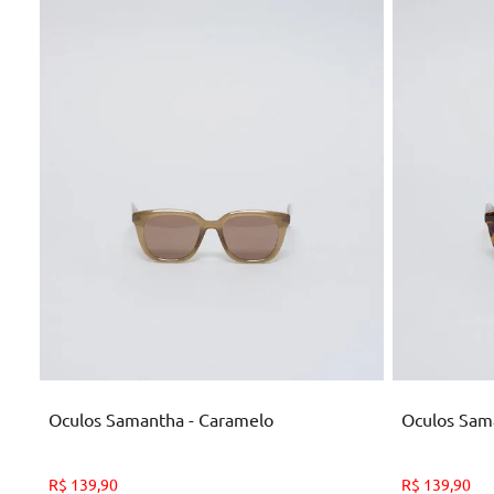
U
ADICIONAR AO CARRINHO
AD
Oculos Samantha - Caramelo
Oculos Sama
R$
139
,
90
R$
139
,
90