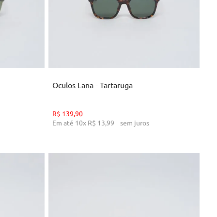
U
NHO
ADICIONAR AO CARRINHO
Oculos Lana - Tartaruga
R$
139
,
90
Em até
10
x
R$
13
,
99
sem juros