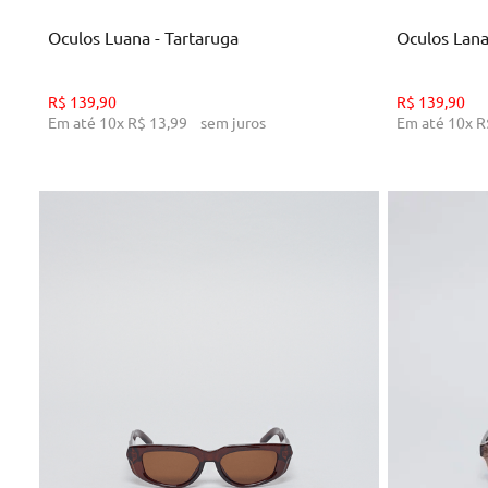
Oculos Luana - Tartaruga
Oculos Lana
R$
139
,
90
R$
139
,
90
Em até
10
x
R$
13
,
99
sem juros
Em até
10
x
R