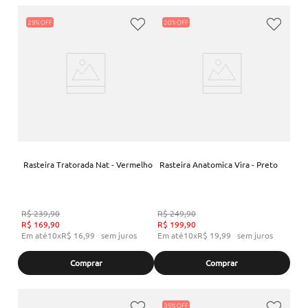
29%
20%
Rasteira Tratorada Nat - Vermelho
Rasteira Anatomica Vira - Preto
R$
239
,
90
R$
249
,
90
R$
169
,
90
R$
199
,
90
Em até
10
x
R$
16
,
99
sem juros
Em até
10
x
R$
19
,
99
sem juros
Comprar
Comprar
35%