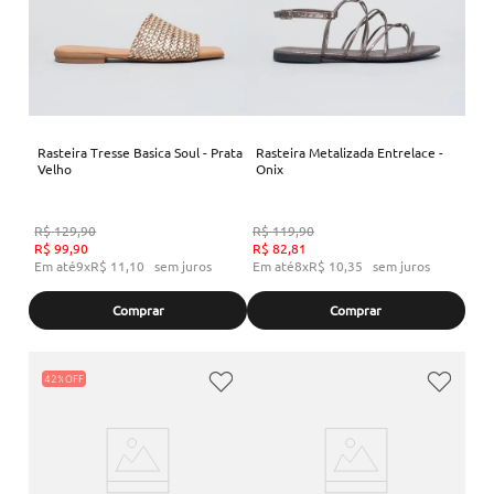
Rasteira Tresse Basica Soul - Prata
Rasteira Metalizada Entrelace -
Velho
Onix
R$
129
,
90
R$
119
,
90
R$
99
,
90
R$
82
,
81
Em até
9
x
R$
11
,
10
sem juros
Em até
8
x
R$
10
,
35
sem juros
Comprar
Comprar
42%