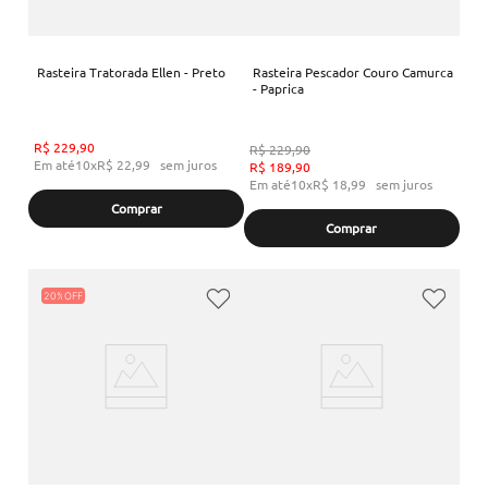
Rasteira Tratorada Ellen - Preto
Rasteira Pescador Couro Camurca
- Paprica
R$
229
,
90
R$
229
,
90
Em até
10
x
R$
22
,
99
sem juros
R$
189
,
90
Em até
10
x
R$
18
,
99
sem juros
Comprar
Comprar
20%