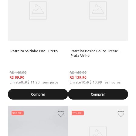
Rasteira Saltinho Nat - Preto
Rasteira Basica Couro Tresse -
Prata Velho
R$
149
,
90
R$
169
,
90
R$
89
,
90
R$
139
,
90
Em até
8
x
R$
11
,
23
sem juros
Em até
10
x
R$
13
,
99
sem juros
Comprar
Comprar
30%
21%