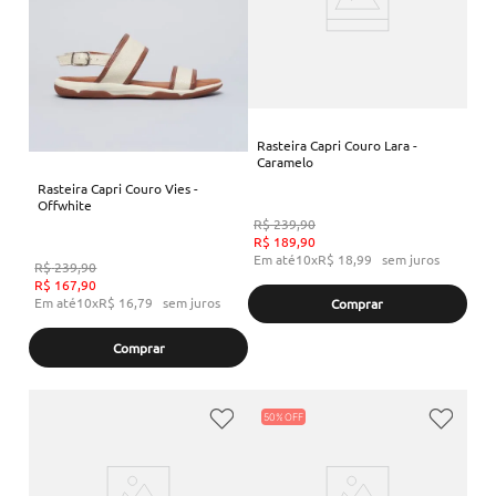
Rasteira Capri Couro Lara -
Caramelo
Rasteira Capri Couro Vies -
Offwhite
R$
239
,
90
R$
189
,
90
Em até
10
x
R$
18
,
99
sem juros
R$
239
,
90
R$
167
,
90
Em até
10
x
R$
16
,
79
sem juros
Comprar
Comprar
50%