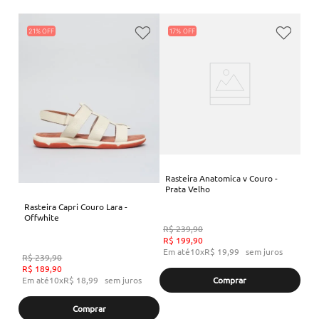
21%
17%
Rasteira Anatomica v Couro -
Prata Velho
Rasteira Capri Couro Lara -
Offwhite
R$
239
,
90
R$
199
,
90
Em até
10
x
R$
19
,
99
sem juros
R$
239
,
90
R$
189
,
90
Em até
10
x
R$
18
,
99
sem juros
Comprar
Comprar