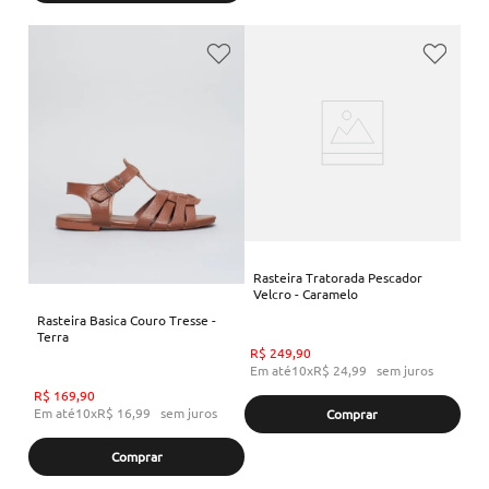
Rasteira Tratorada Pescador
Velcro - Caramelo
Rasteira Basica Couro Tresse -
Terra
R$
249
,
90
Em até
10
x
R$
24
,
99
sem juros
R$
169
,
90
Em até
10
x
R$
16
,
99
sem juros
Comprar
Comprar