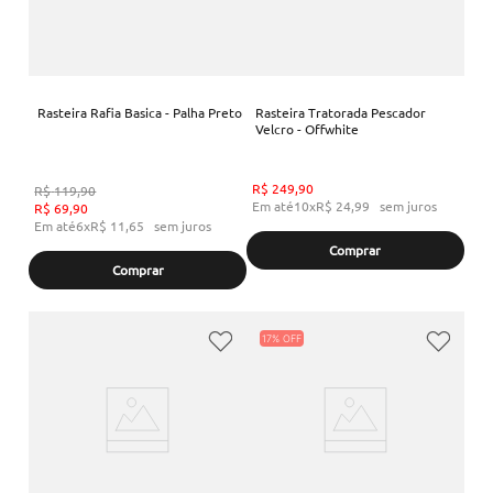
Rasteira Rafia Basica - Palha Preto
Rasteira Tratorada Pescador
Velcro - Offwhite
R$
249
,
90
R$
119
,
90
Em até
10
x
R$
24
,
99
sem juros
R$
69
,
90
Em até
6
x
R$
11
,
65
sem juros
Comprar
Comprar
17%