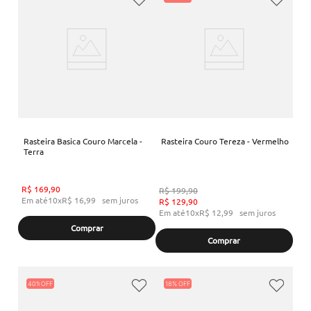
Rasteira Basica Couro Marcela -
Rasteira Couro Tereza - Vermelho
Terra
R$
169
,
90
R$
199
,
90
Em até
10
x
R$
16
,
99
sem juros
R$
129
,
90
Em até
10
x
R$
12
,
99
sem juros
Comprar
Comprar
40%
18%