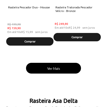
Rasteira Pescador Duo - Mousse
Rasteira Tratorada Pescador
Velcro - Bronze
R$
249
,
90
R$
199
,
90
Em até
10
x
R$
24
,
99
sem juros
R$
159
,
90
Em até
10
x
R$
15
,
99
sem juros
Comprar
Comprar
Rasteira Asa Delta