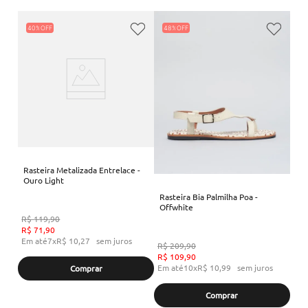
40%
48%
Rasteira Metalizada Entrelace -
Ouro Light
Rasteira Bia Palmilha Poa -
Offwhite
R$
119
,
90
R$
71
,
90
Em até
7
x
R$
10
,
27
sem juros
R$
209
,
90
R$
109
,
90
Em até
10
x
R$
10
,
99
sem juros
Comprar
Comprar