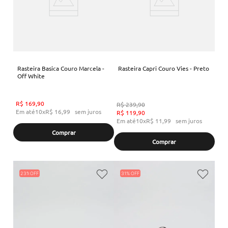
Rasteira Basica Couro Marcela -
Rasteira Capri Couro Vies - Preto
Off White
R$
169
,
90
R$
239
,
90
Em até
10
x
R$
16
,
99
sem juros
R$
119
,
90
Em até
10
x
R$
11
,
99
sem juros
Comprar
Comprar
23%
31%