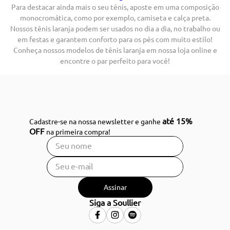
Para destacar ainda mais o seu tênis, aposte em uma composição
monocromática, como por exemplo, camiseta e calça preta.
Nossos tênis laranja podem ser usados no dia a dia, no trabalho ou
em festas e garantem conforto para os pés com muito estilo!
Conheça nossos modelos de tênis laranja em nossa loja online e
encontre o par perfeito para você!
até 15%
Cadastre-se na nossa newsletter e ganhe
OFF
na primeira compra!
Assinar
Siga a Soullier